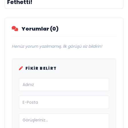
Fethetti!
Yorumlar (0)
Henüz yorum yazılmamış. İlk görüşü siz bildirin!
FIKIR BELIRT