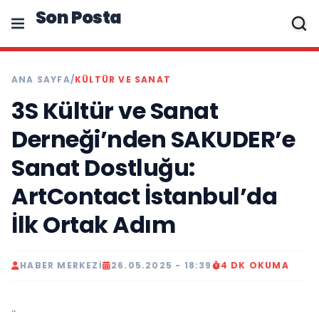
Son Posta
ANA SAYFA
/
KÜLTÜR VE SANAT
3S Kültür ve Sanat
Derneği’nden SAKUDER’e
Sanat Dostluğu:
ArtContact İstanbul’da
İlk Ortak Adım
HABER MERKEZI
26.05.2025 - 18:39
4 DK OKUMA
..