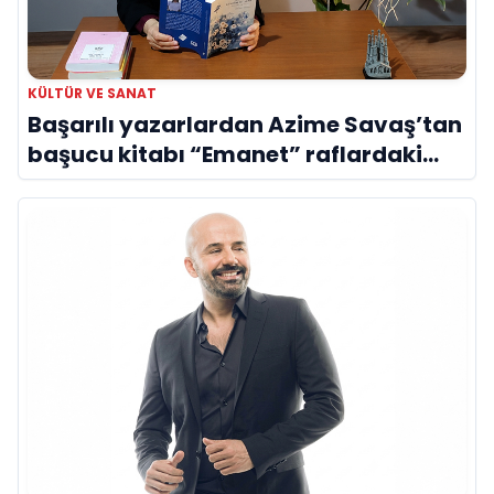
KÜLTÜR VE SANAT
Başarılı yazarlardan Azime Savaş’tan
başucu kitabı “Emanet” raflardaki
yerini aldı