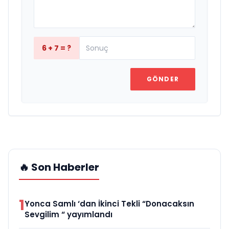
6 + 7 = ?
GÖNDER
🔥 Son Haberler
1
Yonca Samlı ‘dan İkinci Tekli “Donacaksın
Sevgilim “ yayımlandı