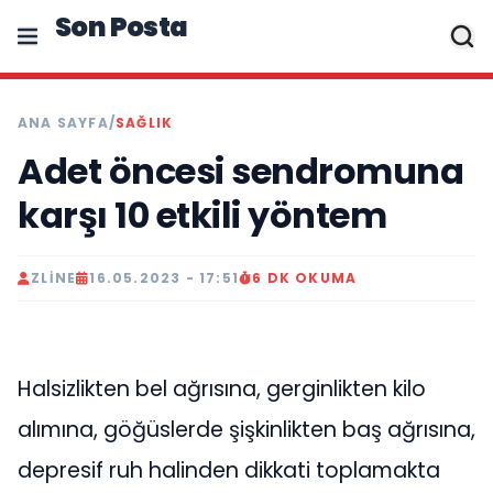
Son Posta
ANA SAYFA
/
SAĞLIK
Adet öncesi sendromuna
karşı 10 etkili yöntem
ZLINE
16.05.2023 - 17:51
6 DK OKUMA
Halsizlikten bel ağrısına, gerginlikten kilo
alımına, göğüslerde şişkinlikten baş ağrısına,
depresif ruh halinden dikkati toplamakta