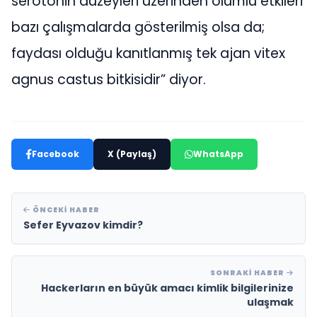
serotonin düzeyleri üzerinden olumlu etkileri
bazı çalışmalarda gösterilmiş olsa da;
faydası olduğu kanıtlanmış tek ajan vitex
agnus castus bitkisidir” diyor.
Facebook
X (Paylaş)
WhatsApp
ÖNCEKI HABER
Sefer Eyvazov kimdir?
SONRAKI HABER
Hackerların en büyük amacı kimlik bilgilerinize
ulaşmak