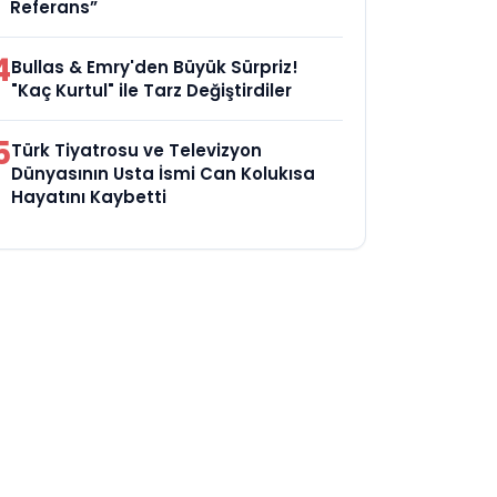
Referans”
4
Bullas & Emry'den Büyük Sürpriz!
"Kaç Kurtul" ile Tarz Değiştirdiler
5
Türk Tiyatrosu ve Televizyon
Dünyasının Usta İsmi Can Kolukısa
Hayatını Kaybetti