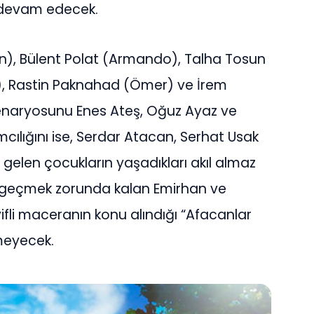
 devam edecek.
han), Bülent Polat (Armando), Talha Tosun
la), Rastin Paknahad (Ömer) ve İrem
 senaryosunu Enes Ateş, Oğuz Ayaz ve
ılığını ise, Serdar Atacan, Serhat Usak
gelen çocukların yaşadıkları akıl almaz
 geçmek zorunda kalan Emirhan ve
fli maceranın konu alındığı “Afacanlar
meyecek.