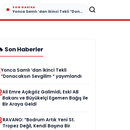
SON DAKIKA
Yonca Samlı ‘dan İkinci Tekli “Donacaksın Sevgilim “ yayımlandı
🔥 Son Haberler
1
Yonca Samlı ‘dan İkinci Tekli
“Donacaksın Sevgilim “ yayımlandı
2
Ali Emre Açıkgöz Galimidi, Eski AB
Bakanı ve Büyükelçi Egemen Bağış ile
Bir Araya Geldi
3
RAVANO: “Bodrum Artık Yeni St.
Tropez Değil, Kendi Başına Bir