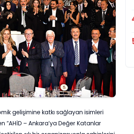
mik gelişimine katkı sağlayan isimleri
n “AHİD – Ankara’ya Değer Katanlar