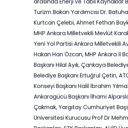
arasında Enerji ve Tabii Kaynaklar 
Turizm Bakan Yardımcısı Dr. Batuhan
Kurtcan Çelebi, Ahmet Fethan Bayk
MHP Ankara Milletvekili Mevlüt Kara
Yeni Yol Partisi Ankara Milletvekili A
Hakan Han Özcan, MHP Ankara İl Ba
Başkanı Hilal Ayık, Çankaya Beledi
Belediye Başkanı Ertuğrul Çetin, A
Konseyi Başkanı Halil İbrahim Yılm
Ankaragücü Başkanı İlhami Alparsla
Çakmak, Yargıtay Cumhuriyet Başsa
Üniversitesi Kurucusu Prof Dr Mehme