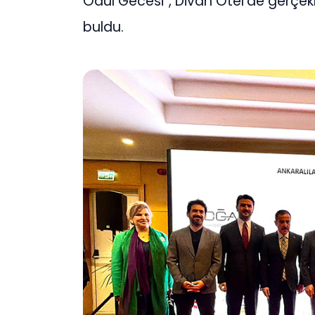
Ödül Gecesi”, Divan Otel’de gerçekle
buldu.