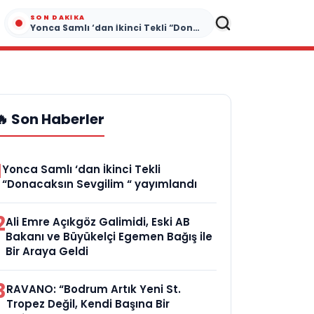
SON DAKIKA
Yonca Samlı ‘dan İkinci Tekli “Donacaksın Sevgilim “ yayımlandı
🔥 Son Haberler
1
Yonca Samlı ‘dan İkinci Tekli
“Donacaksın Sevgilim “ yayımlandı
2
Ali Emre Açıkgöz Galimidi, Eski AB
Bakanı ve Büyükelçi Egemen Bağış ile
Bir Araya Geldi
3
RAVANO: “Bodrum Artık Yeni St.
Tropez Değil, Kendi Başına Bir