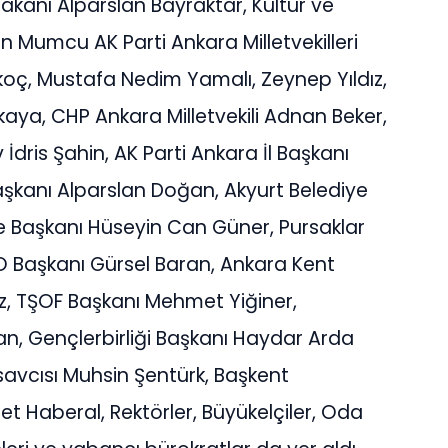
Bakanı Alparslan Bayraktar, Kültür ve
 Mumcu AK Parti Ankara Milletvekilleri
oç, Mustafa Nedim Yamalı, Zeynep Yıldız,
kaya, CHP Ankara Milletvekili Adnan Beker,
v İdris Şahin, AK Parti Ankara İl Başkanı
şkanı Alparslan Doğan, Akyurt Belediye
ye Başkanı Hüseyin Can Güner, Pursaklar
TO Başkanı Gürsel Baran, Ankara Kent
az, TŞOF Başkanı Mehmet Yiğiner,
n, Gençlerbirliği Başkanı Haydar Arda
vcısı Muhsin Şentürk, Başkent
t Haberal, Rektörler, Büyükelçiler, Oda