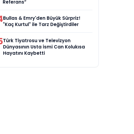
Referans”
4
Bullas & Emry'den Büyük Sürpriz!
"Kaç Kurtul" ile Tarz Değiştirdiler
5
Türk Tiyatrosu ve Televizyon
Dünyasının Usta İsmi Can Kolukısa
Hayatını Kaybetti