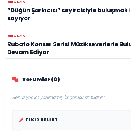
MAGAZIN
“Düğün Şarkıcısı” seyircisiyle buluşmak 
sayıyor
MAGAZIN
Rubato Konser Serisi Müzikseverlerle B
Devam Ediyor
Yorumlar (0)
Henüz yorum yazılmamış. İlk görüşü siz bildirin!
FIKIR BELIRT