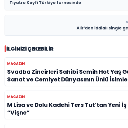
Tiyatro Keyfi Türkiye turnesinde
Alir’den iddialı single g
İLGINIZI ÇEKEBILIR
MAGAZIN
Svadba Zincirleri Sahibi Semih Hot Yaş 
Sanat ve Cemiyet Dünyasının Ünlü İsimle
Kutladı!
MAGAZIN
M Lisa ve Dolu Kadehi Ters Tut’tan Yeni İş B
“Vişne”