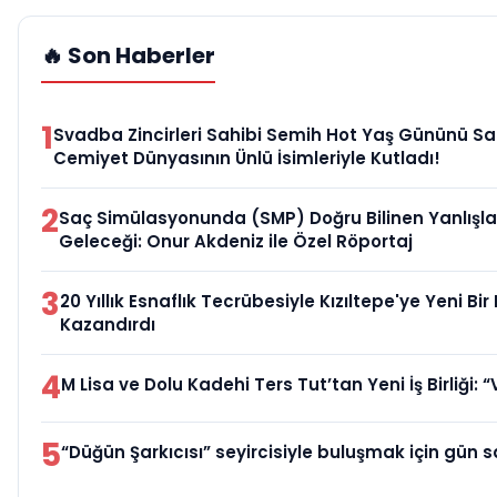
🔥 Son Haberler
1
Svadba Zincirleri Sahibi Semih Hot Yaş Gününü Sa
Cemiyet Dünyasının Ünlü İsimleriyle Kutladı!
2
Saç Simülasyonunda (SMP) Doğru Bilinen Yanlışla
Geleceği: Onur Akdeniz ile Özel Röportaj
3
20 Yıllık Esnaflık Tecrübesiyle Kızıltepe'ye Yeni Bi
Kazandırdı
4
M Lisa ve Dolu Kadehi Ters Tut’tan Yeni İş Birliği: “
5
“Düğün Şarkıcısı” seyircisiyle buluşmak için gün s