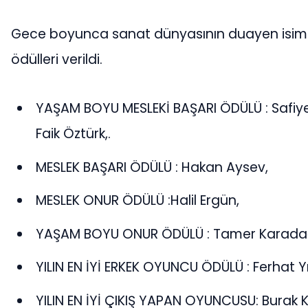
Gece boyunca sanat dünyasının duayen isiml
ödülleri verildi.
YAŞAM BOYU MESLEKİ BAŞARI ÖDÜLÜ : Safi
Faik Öztürk,.
MESLEK BAŞARI ÖDÜLÜ : Hakan Aysev,
MESLEK ONUR ÖDÜLÜ :Halil Ergün,
YAŞAM BOYU ONUR ÖDÜLÜ : Tamer Karadağ
YILIN EN İYİ ERKEK OYUNCU ÖDÜLÜ : Ferhat Y
YILIN EN İYİ ÇIKIŞ YAPAN OYUNCUSU: Burak K