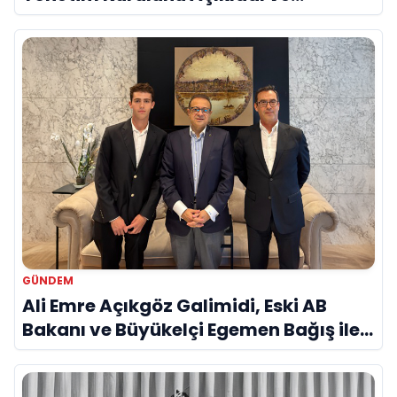
Savunma Sanayinde Küresel Vizyon
Vurgusu
GÜNDEM
Ali Emre Açıkgöz Galimidi, Eski AB
Bakanı ve Büyükelçi Egemen Bağış ile
Bir Araya Geldi