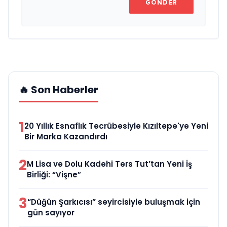
GÖNDER
🔥 Son Haberler
1
20 Yıllık Esnaflık Tecrübesiyle Kızıltepe'ye Yeni
Bir Marka Kazandırdı
2
M Lisa ve Dolu Kadehi Ters Tut’tan Yeni İş
Birliği: “Vişne”
3
“Düğün Şarkıcısı” seyircisiyle buluşmak için
gün sayıyor