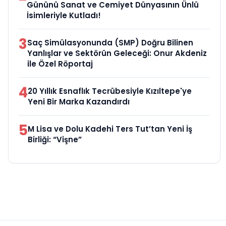
Gününü Sanat ve Cemiyet Dünyasının Ünlü
İsimleriyle Kutladı!
3
Saç Simülasyonunda (SMP) Doğru Bilinen
Yanlışlar ve Sektörün Geleceği: Onur Akdeniz
ile Özel Röportaj
4
20 Yıllık Esnaflık Tecrübesiyle Kızıltepe'ye
Yeni Bir Marka Kazandırdı
5
M Lisa ve Dolu Kadehi Ters Tut’tan Yeni İş
Birliği: “Vişne”