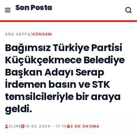
Son Posta
ANA SAYFA
/
GÜNDEM
Bağımsız Türkiye Partisi
Küçükçekmece Belediye
Başkan Adayı Serap
İrdemen basın ve STK
temsilcileriyle bir araya
geldi.
ZLINE
16.02.2024 - 17:12
2 DK OKUMA