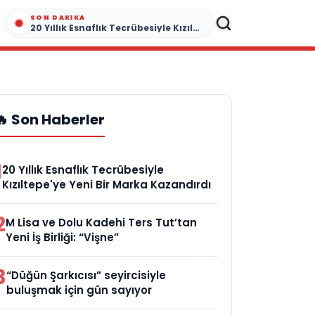
SON DAKIKA
20 Yıllık Esnaflık Tecrübesiyle Kızıltepe'ye Yeni Bir Marka Kazandırdı
🔥 Son Haberler
1
20 Yıllık Esnaflık Tecrübesiyle
Kızıltepe'ye Yeni Bir Marka Kazandırdı
2
M Lisa ve Dolu Kadehi Ters Tut’tan
Yeni İş Birliği: “Vişne”
3
“Düğün Şarkıcısı” seyircisiyle
buluşmak için gün sayıyor