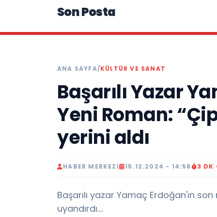
Son Posta
ANA SAYFA
/
KÜLTÜR VE SANAT
Başarılı Yazar Y
Yeni Roman: “Çip
yerini aldı
HABER MERKEZI
15.12.2024 - 14:58
3 DK
Başarılı yazar Yamaç Erdoğan'ın son 
uyandırdı....