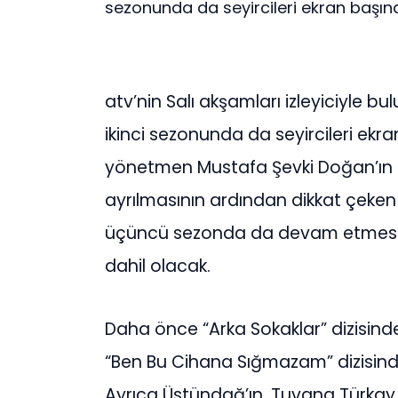
sezonunda da seyircileri ekran başın
atv’nin Salı akşamları izleyiciyle b
ikinci sezonunda da seyircileri ek
yönetmen Mustafa Şevki Doğan’ın i
ayrılmasının ardından dikkat çeken 
üçüncü sezonda da devam etmesi 
dahil olacak.
Daha önce “Arka Sokaklar” dizisinde
“Ben Bu Cihana Sığmazam” dizisinde 
Ayrıca Üstündağ’ın, Tuvana Türkay i