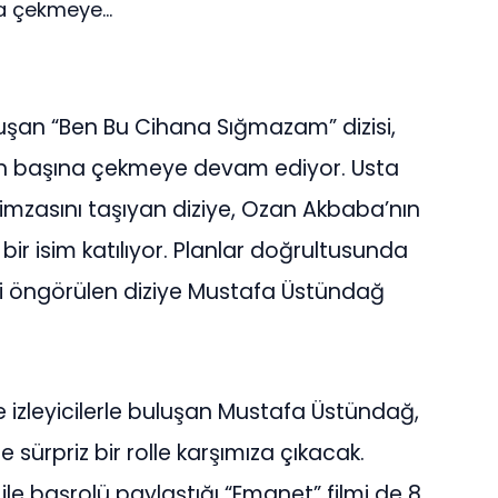
a çekmeye...
uluşan “Ben Bu Cihana Sığmazam” dizisi,
ran başına çekmeye devam ediyor. Usta
mzasını taşıyan diziye, Ozan Akbaba’nın
bir isim katılıyor. Planlar doğrultusunda
öngörülen diziye Mustafa Üstündağ
 izleyicilerle buluşan Mustafa Üstündağ,
sürpriz bir rolle karşımıza çıkacak.
le başrolü paylaştığı “Emanet” filmi de 8