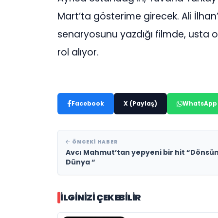
Mart’ta gösterime girecek. Ali İlhan
senaryosunu yazdığı filmde, usta
rol alıyor.
Facebook
X (Paylaş)
WhatsApp
ÖNCEKI HABER
Avcı Mahmut’tan yepyeni bir hit “Dönsü
Dünya “
İLGINIZI ÇEKEBILIR