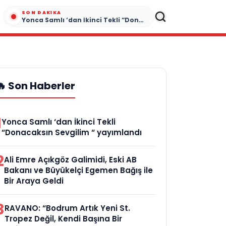
SON DAKIKA
Yonca Samlı ‘dan İkinci Tekli “Donacaksın Sevgilim “ yayımlandı
🔥 Son Haberler
1
Yonca Samlı ‘dan İkinci Tekli
“Donacaksın Sevgilim “ yayımlandı
2
Ali Emre Açıkgöz Galimidi, Eski AB
Bakanı ve Büyükelçi Egemen Bağış ile
Bir Araya Geldi
3
RAVANO: “Bodrum Artık Yeni St.
Tropez Değil, Kendi Başına Bir