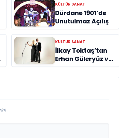
KÜLTÜR SANAT
Dürdane 1901’de
Unutulmaz Açılış
KÜLTÜR SANAT
İlkay Toktaş’tan
Erhan Güleryüz ve
Hüsnü Şenlendirici
işbirliğiyle
ye
duygusal bir aşk
manifestosu:
“Deliler Gibi”
in!