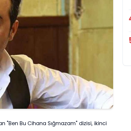
uşan "Ben Bu Cihana Sığmazam" dizisi, ikinci