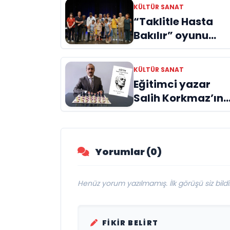
KÜLTÜR SANAT
“Taklitle Hasta
Bakılır” oyunu
engelleri sanatla
aştı
KÜLTÜR SANAT
Eğitimci yazar
Salih Korkmaz’ın
EĞİTİM kitabı hala
büyük ilgi görme
devam ediyor
Yorumlar (0)
Henüz yorum yazılmamış. İlk görüşü siz bildir
FIKIR BELIRT