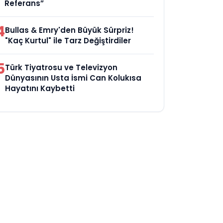
Referans”
4
Bullas & Emry'den Büyük Sürpriz!
"Kaç Kurtul" ile Tarz Değiştirdiler
5
Türk Tiyatrosu ve Televizyon
Dünyasının Usta İsmi Can Kolukısa
Hayatını Kaybetti