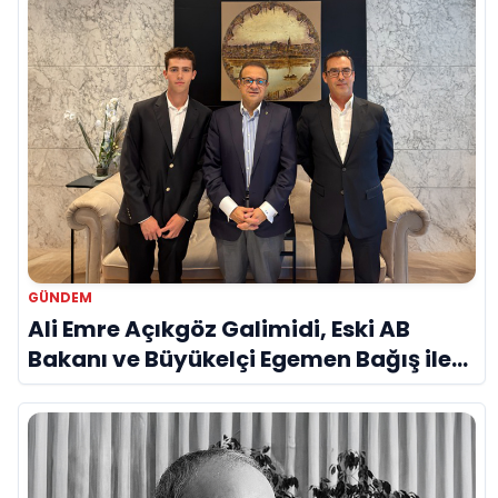
GÜNDEM
Ali Emre Açıkgöz Galimidi, Eski AB
Bakanı ve Büyükelçi Egemen Bağış ile
Bir Araya Geldi