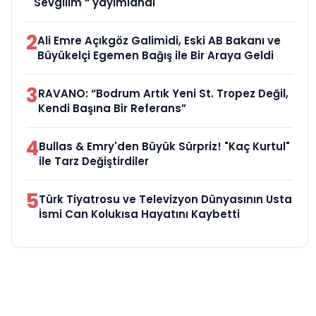
Sevgilim “ yayımlandı
2
Ali Emre Açıkgöz Galimidi, Eski AB Bakanı ve
Büyükelçi Egemen Bağış ile Bir Araya Geldi
3
RAVANO: “Bodrum Artık Yeni St. Tropez Değil,
Kendi Başına Bir Referans”
4
Bullas & Emry'den Büyük Sürpriz! "Kaç Kurtul"
ile Tarz Değiştirdiler
5
Türk Tiyatrosu ve Televizyon Dünyasının Usta
İsmi Can Kolukısa Hayatını Kaybetti