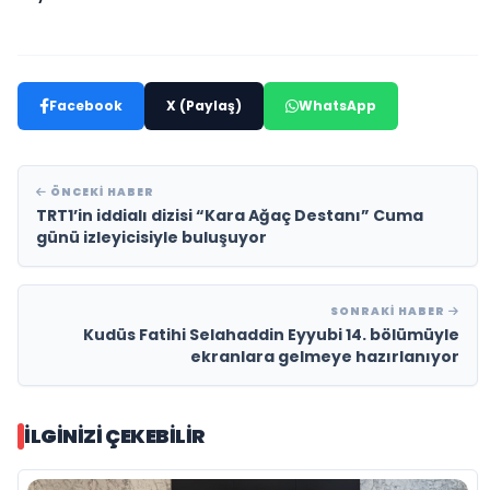
Facebook
X (Paylaş)
WhatsApp
ÖNCEKI HABER
TRT1’in iddialı dizisi “Kara Ağaç Destanı” Cuma
günü izleyicisiyle buluşuyor
SONRAKI HABER
Kudüs Fatihi Selahaddin Eyyubi 14. bölümüyle
ekranlara gelmeye hazırlanıyor
İLGINIZI ÇEKEBILIR