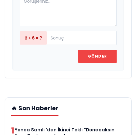
2 + 6 = ?
GÖNDER
🔥 Son Haberler
1
Yonca Samlı ‘dan İkinci Tekli “Donacaksın