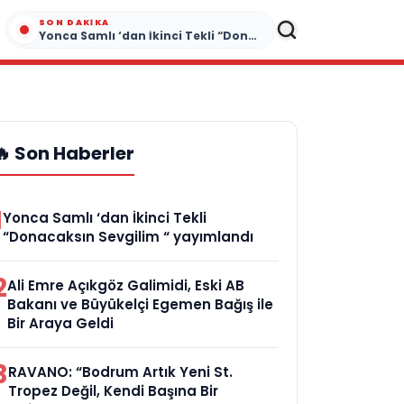
SON DAKIKA
Yonca Samlı ‘dan İkinci Tekli “Donacaksın Sevgilim “ yayımlandı
🔥 Son Haberler
1
Yonca Samlı ‘dan İkinci Tekli
“Donacaksın Sevgilim “ yayımlandı
2
Ali Emre Açıkgöz Galimidi, Eski AB
Bakanı ve Büyükelçi Egemen Bağış ile
Bir Araya Geldi
3
RAVANO: “Bodrum Artık Yeni St.
Tropez Değil, Kendi Başına Bir