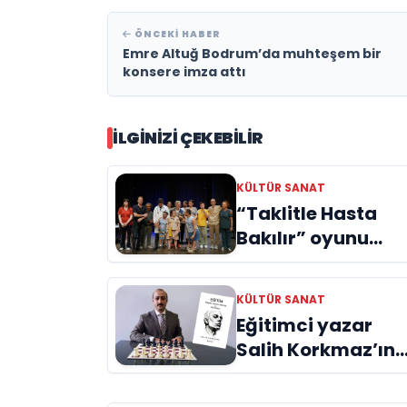
ÖNCEKI HABER
Emre Altuğ Bodrum’da muhteşem bir
konsere imza attı
İLGINIZI ÇEKEBILIR
KÜLTÜR SANAT
“Taklitle Hasta
Bakılır” oyunu
engelleri sanatla
aştı
KÜLTÜR SANAT
Eğitimci yazar
Salih Korkmaz’ın
EĞİTİM kitabı hala
büyük ilgi görme