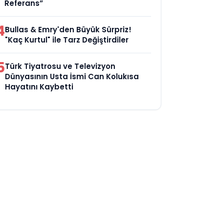
Referans”
4
Bullas & Emry'den Büyük Sürpriz!
"Kaç Kurtul" ile Tarz Değiştirdiler
5
Türk Tiyatrosu ve Televizyon
Dünyasının Usta İsmi Can Kolukısa
Hayatını Kaybetti