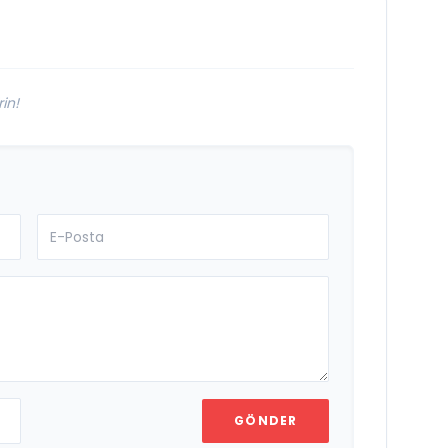
duygusal bir aşk
manifestosu:
“Deliler Gibi”
in!
GÖNDER