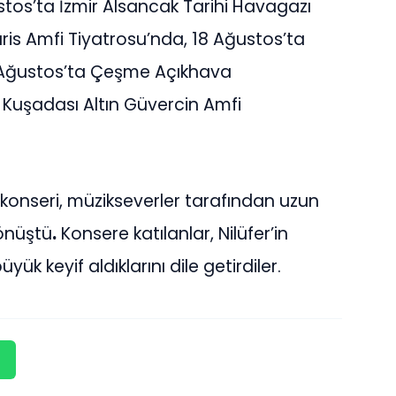
stos’ta İzmir Alsancak Tarihi Havagazı
ris Amfi Tiyatrosu’nda, 18 Ağustos’ta
 Ağustos’ta Çeşme Açıkhava
 Kuşadası Altın Güvercin Amfi
i konseri, müzikseverler tarafından uzun
önüştü
.
Konsere katılanlar, Nilüfer’in
k keyif aldıklarını dile getirdiler.