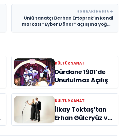
SONRAKI HABER
Ünlü sanatçı Berhan Ertoprak’ın kendi
markası “Eyber Döner” açılışına yoğun
ilgi
KÜLTÜR SANAT
Dürdane 1901’de
Unutulmaz Açılış
KÜLTÜR SANAT
İlkay Toktaş’tan
Erhan Güleryüz ve
Hüsnü Şenlendirici
işbirliğiyle
ye