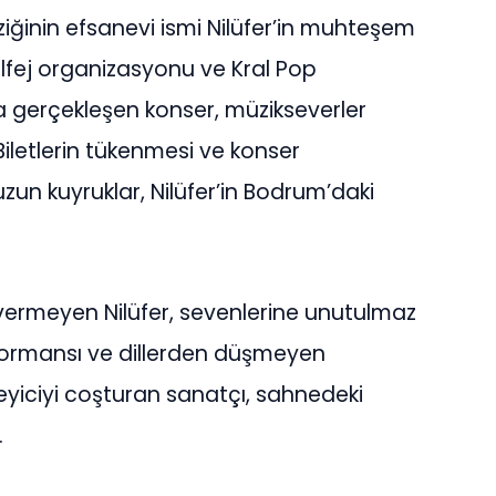
iğinin efsanevi ismi Nilüfer’in muhteşem
Solfej organizasyonu ve Kral Pop
gerçekleşen konser, müzikseverler
 Biletlerin tükenmesi ve konser
n kuyruklar, Nilüfer’in Bodrum’daki
ermeyen Nilüfer, sevenlerine unutulmaz
erformansı ve dillerden düşmeyen
leyiciyi coşturan sanatçı, sahnedeki
.