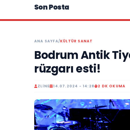
Son Posta
ANA SAYFA
/
KÜLTÜR SANAT
Bodrum Antik Tiya
rüzgarı esti!
ZLINE
14.07.2024 - 14:28
2 DK OKUMA