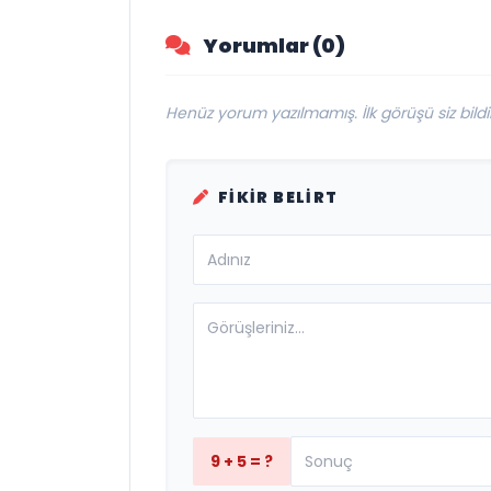
devam ediyor
Yorumlar (0)
Henüz yorum yazılmamış. İlk görüşü siz bildir
FIKIR BELIRT
9 + 5 = ?