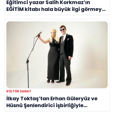
Eğitimci yazar Salih Korkmaz’ın
EĞİTİM kitabı hala büyük ilgi görmeye
devam ediyor
KÜLTÜR SANAT
İlkay Toktaş’tan Erhan Güleryüz ve
Hüsnü Şenlendirici işbirliğiyle
duygusal bir aşk manifestosu: “Deliler