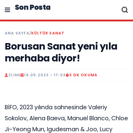
Son Posta
ANA SAYFA
/
KÜLTÜR SANAT
Borusan Sanat yeni yıla
merhaba diyor!
ZLINE
16.05.2023 - 17:03
3 DK OKUMA
BİFO, 2023 yılında sahnesinde Valeriy
Sokolov, Alena Baeva, Manuel Blanco, Chloe
Ji-Yeong Mun, Igudesman & Joo, Lucy