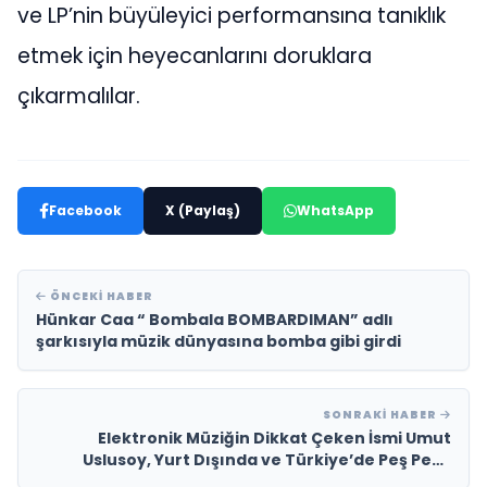
ve LP’nin büyüleyici performansına tanıklık
etmek için heyecanlarını doruklara
çıkarmalılar.
Facebook
X (Paylaş)
WhatsApp
ÖNCEKI HABER
Hünkar Caa “ Bombala BOMBARDIMAN” adlı
şarkısıyla müzik dünyasına bomba gibi girdi
SONRAKI HABER
Elektronik Müziğin Dikkat Çeken İsmi Umut
Uslusoy, Yurt Dışında ve Türkiye’de Peş Peşe
Yayınlayacağı 2 Yeni Çalışması İçin Gün Sayıyor