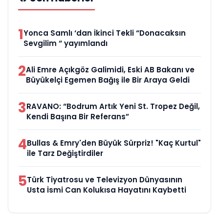
1
Yonca Samlı ‘dan İkinci Tekli “Donacaksın
Sevgilim “ yayımlandı
2
Ali Emre Açıkgöz Galimidi, Eski AB Bakanı ve
Büyükelçi Egemen Bağış ile Bir Araya Geldi
3
RAVANO: “Bodrum Artık Yeni St. Tropez Değil,
Kendi Başına Bir Referans”
4
Bullas & Emry'den Büyük Sürpriz! "Kaç Kurtul"
ile Tarz Değiştirdiler
5
Türk Tiyatrosu ve Televizyon Dünyasının
Usta İsmi Can Kolukısa Hayatını Kaybetti