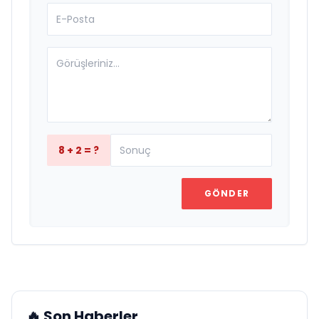
8 + 2 = ?
GÖNDER
🔥 Son Haberler