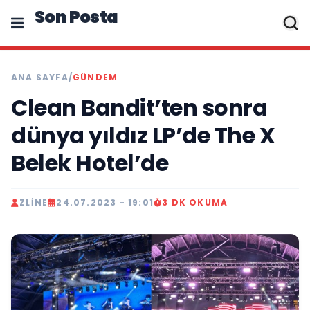
Son Posta
ANA SAYFA
/
GÜNDEM
Clean Bandit’ten sonra
dünya yıldız LP’de The X
Belek Hotel’de
ZLINE
24.07.2023 - 19:01
3 DK OKUMA