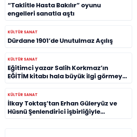
“Taklitle Hasta Bakılır” oyunu
engelleri sanatla aştı
KÜLTÜR SANAT
Dürdane 1901’de Unutulmaz Açılış
KÜLTÜR SANAT
Eğitimci yazar Salih Korkmaz’ın
EĞİTİM kitabı hala büyük ilgi görmeye
devam ediyor
KÜLTÜR SANAT
İlkay Toktaş’tan Erhan Güleryüz ve
Hüsnü Şenlendirici işbirliğiyle
duygusal bir aşk manifestosu: “Deliler
Gibi”