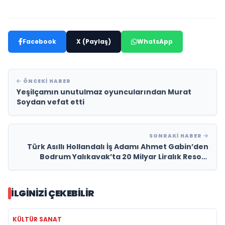
Facebook
X (Paylaş)
WhatsApp
ÖNCEKI HABER
Yeşilçamın unutulmaz oyuncularından Murat
Soydan vefat etti
SONRAKI HABER
Türk Asıllı Hollandalı İş Adamı Ahmet Gabin’den
Bodrum Yalıkavak’ta 20 Milyar Liralık Resort
&amp; Otel Yatırımı
İLGINIZI ÇEKEBILIR
KÜLTÜR SANAT