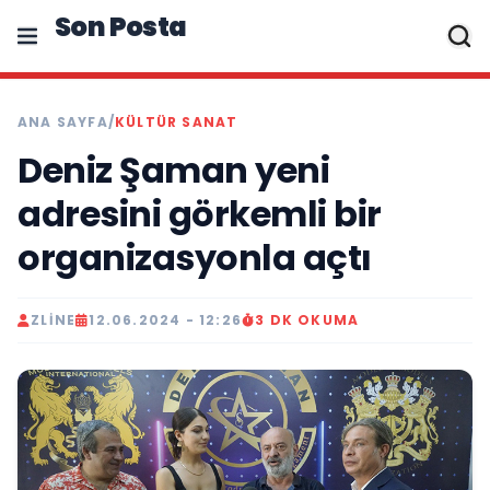
Son Posta
ANA SAYFA
/
KÜLTÜR SANAT
Deniz Şaman yeni
adresini görkemli bir
organizasyonla açtı
ZLINE
12.06.2024 - 12:26
3 DK OKUMA