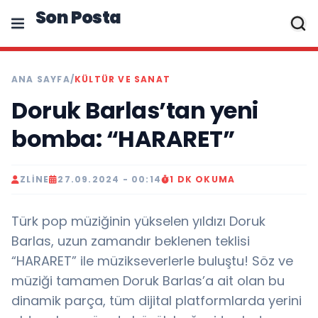
Son Posta
ANA SAYFA
/
KÜLTÜR VE SANAT
Doruk Barlas’tan yeni
bomba: “HARARET”
ZLINE
27.09.2024 - 00:14
1 DK OKUMA
Türk pop müziğinin yükselen yıldızı Doruk
Barlas, uzun zamandır beklenen teklisi
“HARARET” ile müzikseverlerle buluştu! Söz ve
müziği tamamen Doruk Barlas’a ait olan bu
dinamik parça, tüm dijital platformlarda yerini