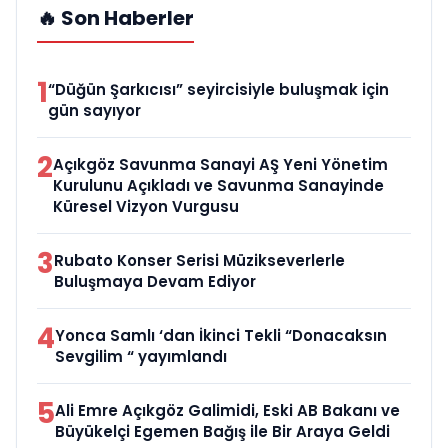
🔥 Son Haberler
1
“Düğün Şarkıcısı” seyircisiyle buluşmak için
gün sayıyor
2
Açıkgöz Savunma Sanayi AŞ Yeni Yönetim
Kurulunu Açıkladı ve Savunma Sanayinde
Küresel Vizyon Vurgusu
3
Rubato Konser Serisi Müzikseverlerle
Buluşmaya Devam Ediyor
4
Yonca Samlı ‘dan İkinci Tekli “Donacaksın
Sevgilim “ yayımlandı
5
Ali Emre Açıkgöz Galimidi, Eski AB Bakanı ve
Büyükelçi Egemen Bağış ile Bir Araya Geldi