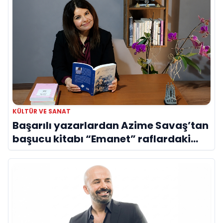
KÜLTÜR VE SANAT
Başarılı yazarlardan Azime Savaş’tan
başucu kitabı “Emanet” raflardaki
yerini aldı