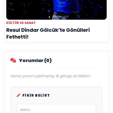
KÜLTÜR VE SANAT
Resul Dindar Gölcük’te Gönülleri
Fethetti!
Yorumlar (0)
Henüz yorum yazılmamış. İlk görüşü siz bildirin!
FIKIR BELIRT