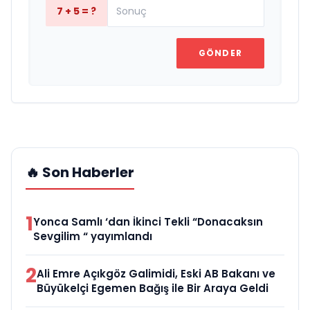
7 + 5 = ?
GÖNDER
🔥 Son Haberler
1
Yonca Samlı ‘dan İkinci Tekli “Donacaksın
Sevgilim “ yayımlandı
2
Ali Emre Açıkgöz Galimidi, Eski AB Bakanı ve
Büyükelçi Egemen Bağış ile Bir Araya Geldi