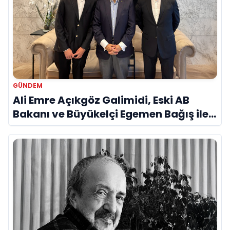
GÜNDEM
Ali Emre Açıkgöz Galimidi, Eski AB
Bakanı ve Büyükelçi Egemen Bağış ile
Bir Araya Geldi