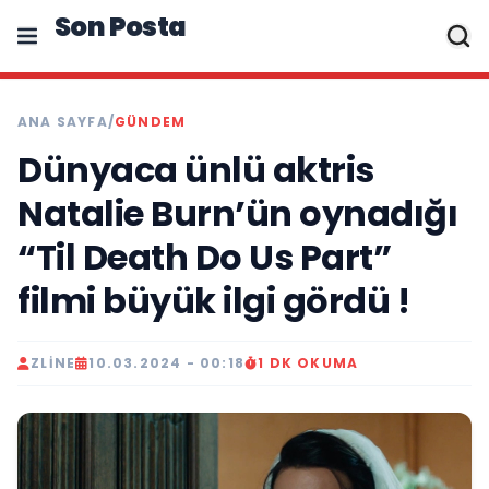
Son Posta
ANA SAYFA
/
GÜNDEM
Dünyaca ünlü aktris
Natalie Burn’ün oynadığı
“Til Death Do Us Part”
filmi büyük ilgi gördü !
ZLINE
10.03.2024 - 00:18
1 DK OKUMA