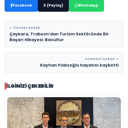
Facebook
X (Paylaş)
WhatsApp
ÖNCEKI HABER
Çaykara, Trabzon’dan Turizm Sektöründe Bir
Başarı Hikayesi: Bavultur
SONRAKI HABER
Kayhan Yıldızoğlu hayatını kaybetti
İLGINIZI ÇEKEBILIR