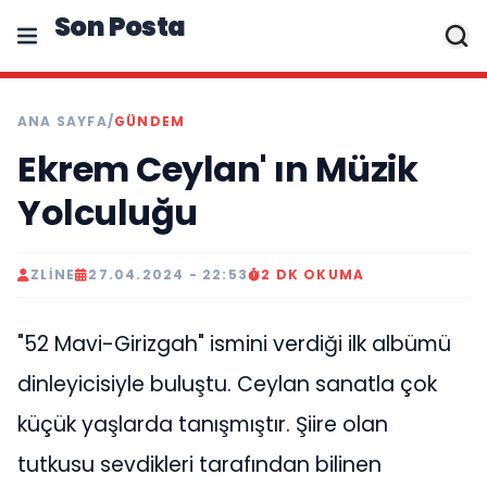
Son Posta
ANA SAYFA
/
GÜNDEM
Ekrem Ceylan' ın Müzik
Yolculuğu
ZLINE
27.04.2024 - 22:53
2 DK OKUMA
"52 Mavi-Girizgah" ismini verdiği ilk albümü
dinleyicisiyle buluştu. Ceylan sanatla çok
küçük yaşlarda tanışmıştır. Şiire olan
tutkusu sevdikleri tarafından bilinen