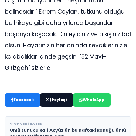
O şimdi dünyanın en meşhur mavi
balinasıdır." Ekrem Ceylan, tutkunu olduğu
bu hikaye gibi daha yıllarca başarıdan
başarıya koşacak. Dinleyiciniz ve alkışınız bol
olsun. Hayatınızın her anında sevdiklerinizle
kalabalıklar içinde geçsin. "52 Mavi-
Girizgah" sizlerle.
Facebook
X (Paylaş)
WhatsApp
ÖNCEKI HABER
Ünlü sunucu Raif Akyüz’ün bu haftaki konuğu ünlü