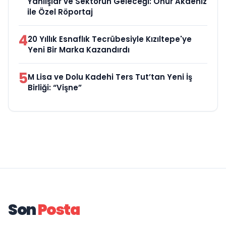
Yanlışlar ve Sektörün Geleceği: Onur Akdeniz
ile Özel Röportaj
4
20 Yıllık Esnaflık Tecrübesiyle Kızıltepe'ye
Yeni Bir Marka Kazandırdı
5
M Lisa ve Dolu Kadehi Ters Tut’tan Yeni İş
Birliği: “Vişne”
Son
Posta