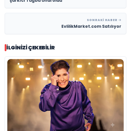
şarkıcı Tuğba Ünal oldu
SONRAKI HABER
EvlilikMarket.com Satılıyor
İLGINIZI ÇEKEBILIR