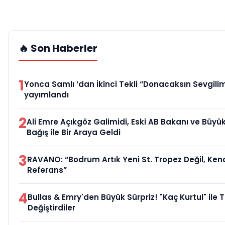
🔥 Son Haberler
1
Yonca Samlı ‘dan İkinci Tekli “Donacaksın Sevgilim
yayımlandı
2
Ali Emre Açıkgöz Galimidi, Eski AB Bakanı ve Büy
Bağış ile Bir Araya Geldi
3
RAVANO: “Bodrum Artık Yeni St. Tropez Değil, Kend
Referans”
4
Bullas & Emry'den Büyük Sürpriz! "Kaç Kurtul" ile 
Değiştirdiler