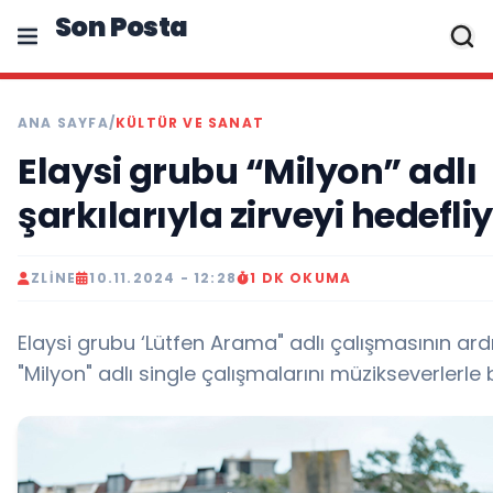
Son Posta
ANA SAYFA
/
KÜLTÜR VE SANAT
Elaysi grubu “Milyon” adlı
şarkılarıyla zirveyi hedefli
ZLINE
10.11.2024 - 12:28
1 DK OKUMA
Elaysi grubu ‘Lütfen Arama" adlı çalışmasının ar
"Milyon" adlı single çalışmalarını müzikseverlerle 