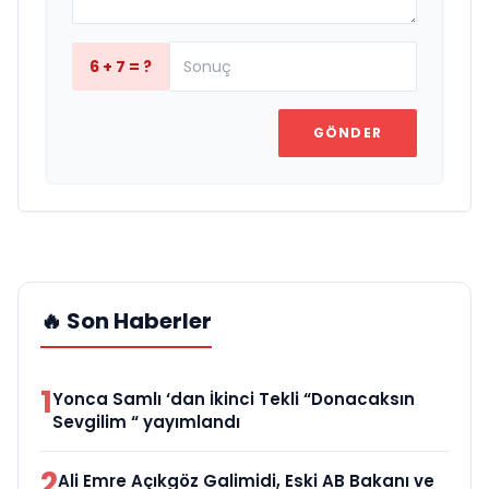
6 + 7 = ?
GÖNDER
🔥 Son Haberler
1
Yonca Samlı ‘dan İkinci Tekli “Donacaksın
Sevgilim “ yayımlandı
2
Ali Emre Açıkgöz Galimidi, Eski AB Bakanı ve