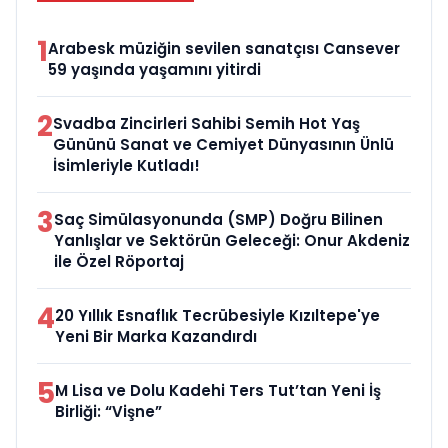
1
Arabesk müziğin sevilen sanatçısı Cansever
59 yaşında yaşamını yitirdi
2
Svadba Zincirleri Sahibi Semih Hot Yaş
Gününü Sanat ve Cemiyet Dünyasının Ünlü
İsimleriyle Kutladı!
3
Saç Simülasyonunda (SMP) Doğru Bilinen
Yanlışlar ve Sektörün Geleceği: Onur Akdeniz
ile Özel Röportaj
4
20 Yıllık Esnaflık Tecrübesiyle Kızıltepe'ye
Yeni Bir Marka Kazandırdı
5
M Lisa ve Dolu Kadehi Ters Tut’tan Yeni İş
Birliği: “Vişne”