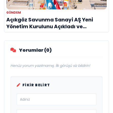
GÜNDEM
Açıkgöz Savunma Sanayi AŞ Yeni
Yönetim Kurulunu Açıkladı ve
Savunma Sanayinde Küresel Vizyon
Vurgusu
Yorumlar (0)
Henüz yorum yazılmamış. İlk görüşü siz bildirin!
FIKIR BELIRT