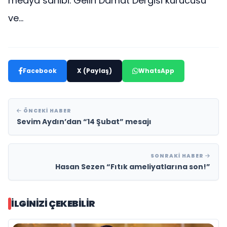
medya sahibi. Gelin Damat Dergisi kurucusu
ve...
Facebook
X (Paylaş)
WhatsApp
ÖNCEKI HABER
Sevim Aydın’dan “14 Şubat” mesajı
SONRAKI HABER
Hasan Sezen “Fıtık ameliyatlarına son!”
İLGINIZI ÇEKEBILIR