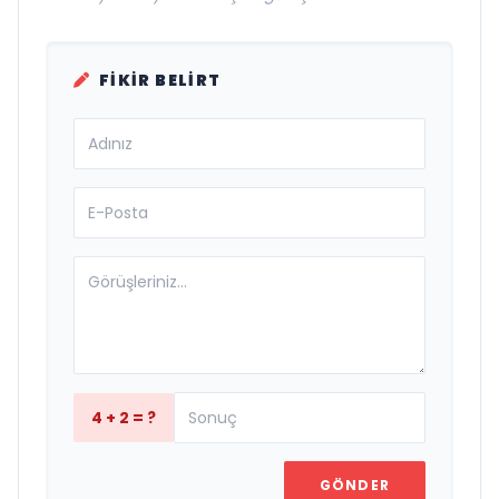
FIKIR BELIRT
4 + 2 = ?
GÖNDER