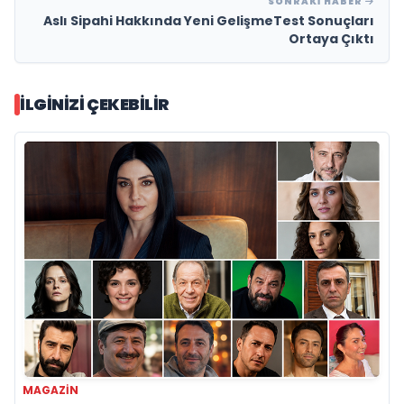
SONRAKI HABER
Aslı Sipahi Hakkında Yeni GelişmeTest Sonuçları
Ortaya Çıktı
İLGINIZI ÇEKEBILIR
MAGAZIN