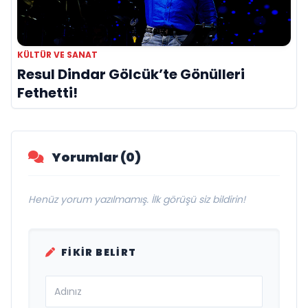
KÜLTÜR VE SANAT
Resul Dindar Gölcük’te Gönülleri
Fethetti!
Yorumlar (0)
Henüz yorum yazılmamış. İlk görüşü siz bildirin!
FIKIR BELIRT