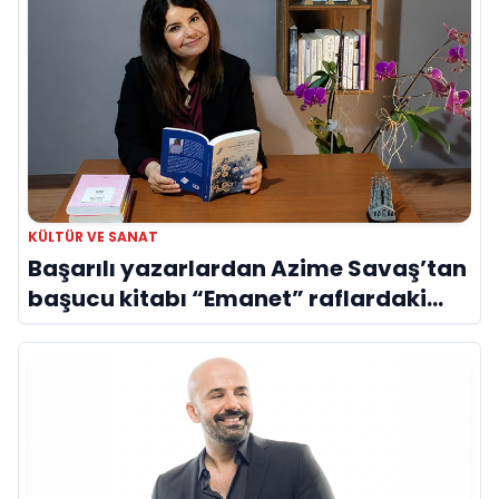
KÜLTÜR VE SANAT
Başarılı yazarlardan Azime Savaş’tan
başucu kitabı “Emanet” raflardaki
yerini aldı