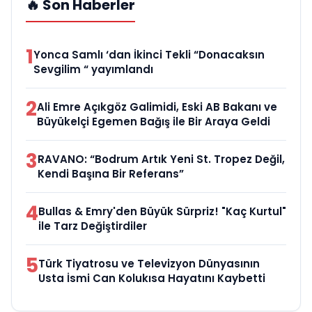
🔥 Son Haberler
1
Yonca Samlı ‘dan İkinci Tekli “Donacaksın
Sevgilim “ yayımlandı
2
Ali Emre Açıkgöz Galimidi, Eski AB Bakanı ve
Büyükelçi Egemen Bağış ile Bir Araya Geldi
3
RAVANO: “Bodrum Artık Yeni St. Tropez Değil,
Kendi Başına Bir Referans”
4
Bullas & Emry'den Büyük Sürpriz! "Kaç Kurtul"
ile Tarz Değiştirdiler
5
Türk Tiyatrosu ve Televizyon Dünyasının
Usta İsmi Can Kolukısa Hayatını Kaybetti