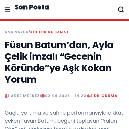
Son Posta
ANA SAYFA
/
KÜLTÜR VE SANAT
Füsun Batum’dan, Ayla
Çelik imzalı “Gecenin
Köründe”ye Aşk Kokan
Yorum
HABER MERKEZI
02.06.2026 - 14:20
2 DK OKUMA
Güçlü yorumu ve sahne performansıyla dikkat
çeken Füsun Batum, beğeni toplayan “Yalan
Olur” adlı şarkısının hemen ardından, yeni