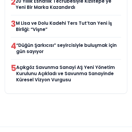
2
20 Yıllık Esnaflık Tecrübesiyle Kızıltepe'ye
Yeni Bir Marka Kazandırdı
3
M Lisa ve Dolu Kadehi Ters Tut’tan Yeni İş
Birliği: “Vişne”
4
“Düğün Şarkıcısı” seyircisiyle buluşmak için
gün sayıyor
5
Açıkgöz Savunma Sanayi AŞ Yeni Yönetim
Kurulunu Açıkladı ve Savunma Sanayinde
Küresel Vizyon Vurgusu