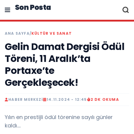
Son Posta
ANA SAYFA
/
KÜLTÜR VE SANAT
Gelin Damat Dergisi Ödül
Töreni, 11 Aralık’ta
Portaxe’te
Gerçekleşecek!
HABER MERKEZI
14.11.2024 - 12:45
2 DK OKUMA
Yılın en prestijli ödül törenine sayılı günler
kaldı....