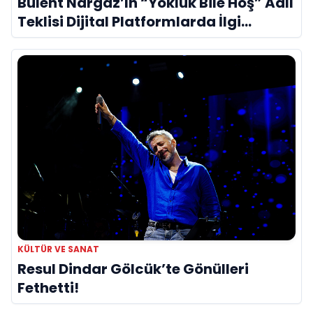
Bülent Nargaz’ın “Yokluk Bile Hoş” Adlı
Teklisi Dijital Platformlarda İlgi
Görmeye Devam Ediyor
KÜLTÜR VE SANAT
Resul Dindar Gölcük’te Gönülleri
Fethetti!