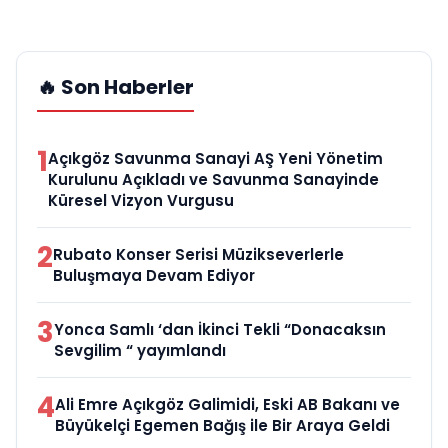
🔥 Son Haberler
1
Açıkgöz Savunma Sanayi AŞ Yeni Yönetim
Kurulunu Açıkladı ve Savunma Sanayinde
Küresel Vizyon Vurgusu
2
Rubato Konser Serisi Müzikseverlerle
Buluşmaya Devam Ediyor
3
Yonca Samlı ‘dan İkinci Tekli “Donacaksın
Sevgilim “ yayımlandı
4
Ali Emre Açıkgöz Galimidi, Eski AB Bakanı ve
Büyükelçi Egemen Bağış ile Bir Araya Geldi