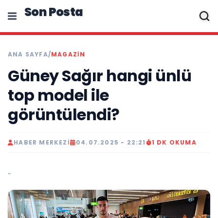
Son Posta
ANA SAYFA
/
MAGAZIN
Güney Sağır hangi ünlü
top model ile
görüntülendi?
HABER MERKEZI
04.07.2025 - 22:21
1 DK OKUMA
..