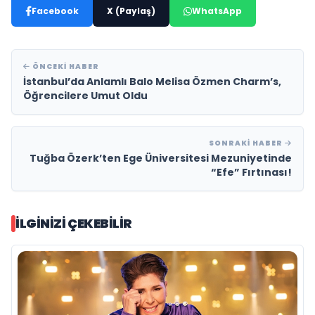
Facebook
X (Paylaş)
WhatsApp
ÖNCEKI HABER
İstanbul’da Anlamlı Balo Melisa Özmen Charm’s,
Öğrencilere Umut Oldu
SONRAKI HABER
Tuğba Özerk’ten Ege Üniversitesi Mezuniyetinde
“Efe” Fırtınası!
İLGINIZI ÇEKEBILIR