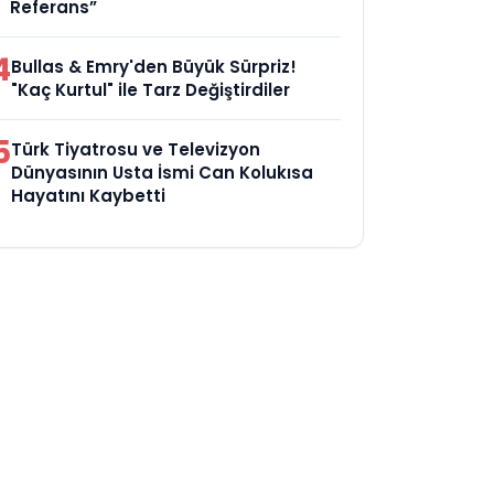
Referans”
4
Bullas & Emry'den Büyük Sürpriz!
"Kaç Kurtul" ile Tarz Değiştirdiler
5
Türk Tiyatrosu ve Televizyon
Dünyasının Usta İsmi Can Kolukısa
Hayatını Kaybetti