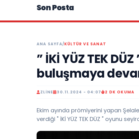
Son Posta
ANA SAYFA
/
KÜLTÜR VE SANAT
” İKİ YÜZ TEK DÜZ 
buluşmaya devam
ZLINE
30.11.2024 - 04:07
2 DK OKUMA
Ekim ayında prömiyerini yapan Şelal
verdiği " İKİ YÜZ TEK DÜZ " oyunu seyir