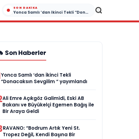
SON DAKIKA
Yonca Samlı ‘dan İkinci Tekli “Donacaksın Sevgilim “ yayımlandı
🔥 Son Haberler
1
Yonca Samlı ‘dan İkinci Tekli
“Donacaksın Sevgilim “ yayımlandı
2
Ali Emre Açıkgöz Galimidi, Eski AB
Bakanı ve Büyükelçi Egemen Bağış ile
Bir Araya Geldi
3
RAVANO: “Bodrum Artık Yeni St.
Tropez Değil, Kendi Başına Bir