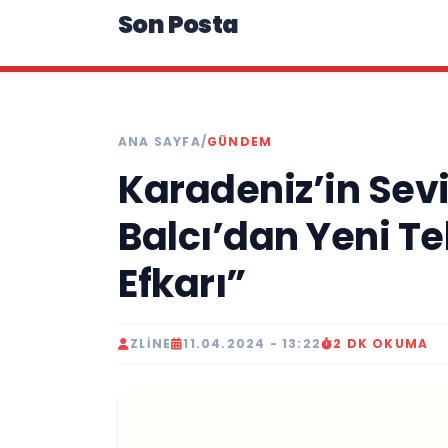
Son Posta
ANA SAYFA
/
GÜNDEM
Karadeniz’in Sevi
Balcı’dan Yeni Te
Efkarı”
ZLINE
11.04.2024 - 13:22
2 DK OKUMA