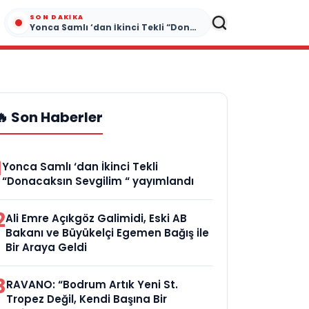
SON DAKIKA
Yonca Samlı ‘dan İkinci Tekli “Donacaksın Sevgilim “ yayımlandı
🔥 Son Haberler
1
Yonca Samlı ‘dan İkinci Tekli
“Donacaksın Sevgilim “ yayımlandı
2
Ali Emre Açıkgöz Galimidi, Eski AB
Bakanı ve Büyükelçi Egemen Bağış ile
Bir Araya Geldi
3
RAVANO: “Bodrum Artık Yeni St.
Tropez Değil, Kendi Başına Bir