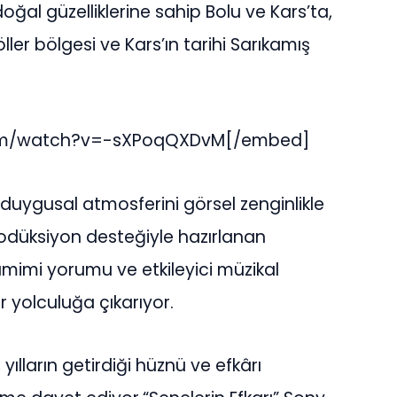
 doğal güzelliklerine sahip Bolu ve Kars’ta,
ler bölgesi ve Kars’ın tarihi Sarıkamış
om/watch?v=-sXPoqQXDvM[/embed]
n duygusal atmosferini görsel zenginlikle
rodüksiyon desteğiyle hazırlanan
 samimi yorumu ve etkileyici müzikal
ir yolculuğa çıkarıyor.
 yılların getirdiği hüznü ve efkârı