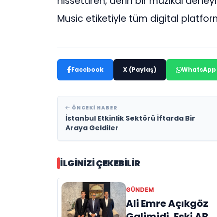
hissettiren, derin bir müzikal dene
Music etiketiyle tüm digital platfor
Facebook
X (Paylaş)
WhatsApp
ÖNCEKI HABER
İstanbul Etkinlik Sektörü İftarda Bir
Araya Geldiler
İLGINIZI ÇEKEBILIR
GÜNDEM
Ali Emre Açıkgöz
Galimidi, Eski AB