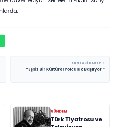
yime davet ediyor.“Senelerin Efkarı” Sony
mlarda.
SONRAKI HABER
“Eşsiz Bir Kültürel Yolculuk Başlıyor “
GÜNDEM
Türk Tiyatrosu ve
Televizyon