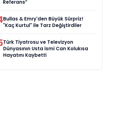
Referans”
4
Bullas & Emry'den Büyük Sürpriz!
"Kaç Kurtul" ile Tarz Değiştirdiler
5
Türk Tiyatrosu ve Televizyon
Dünyasının Usta İsmi Can Kolukısa
Hayatını Kaybetti