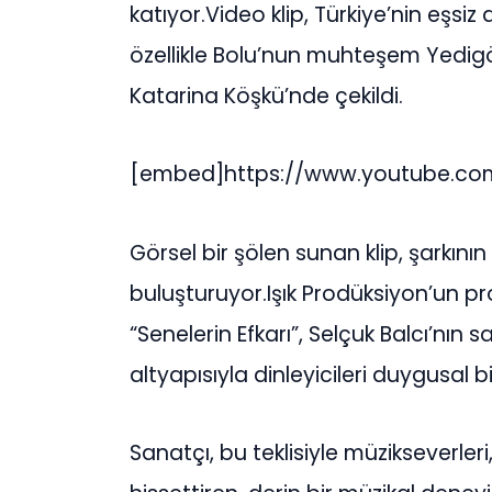
katıyor.Video klip, Türkiye’nin eşsiz
özellikle Bolu’nun muhteşem Yedigöl
Katarina Köşkü’nde çekildi.
[embed]https://www.youtube.c
Görsel bir şölen sunan klip, şarkını
buluşturuyor.Işık Prodüksiyon’un p
“Senelerin Efkarı”, Selçuk Balcı’nın
altyapısıyla dinleyicileri duygusal b
Sanatçı, bu teklisiyle müzikseverleri,