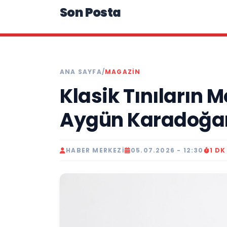
Son Posta
ANA SAYFA
/
MAGAZIN
Klasik Tınıların
Aygün Karadoğa
HABER MERKEZI
05.07.2026 - 12:30
1 D