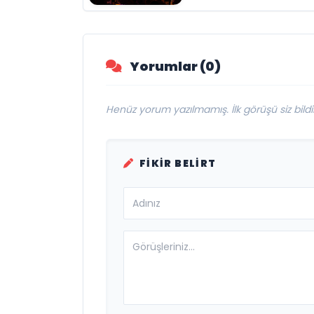
Müzikseverlerle
Buluşmaya Deva
Ediyor
Yorumlar (0)
Henüz yorum yazılmamış. İlk görüşü siz bildir
FIKIR BELIRT