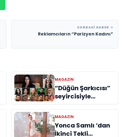
SONRAKI HABER
Reklamcıların “Parizyen Kadını”
MAGAZIN
“Düğün Şarkıcısı”
seyircisiyle
buluşmak için gün
sayıyor
MAGAZIN
Yonca Samlı ‘dan
İkinci Tekli