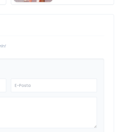
“Donacaksın
Sevgilim “
m
yayımlandı
in!