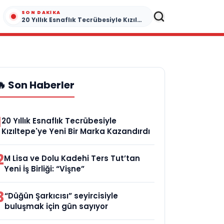
SON DAKIKA
20 Yıllık Esnaflık Tecrübesiyle Kızıltepe'ye Yeni Bir Marka Kazandırdı
🔥 Son Haberler
1
20 Yıllık Esnaflık Tecrübesiyle
Kızıltepe'ye Yeni Bir Marka Kazandırdı
2
M Lisa ve Dolu Kadehi Ters Tut’tan
Yeni İş Birliği: “Vişne”
3
“Düğün Şarkıcısı” seyircisiyle
buluşmak için gün sayıyor