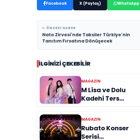
Facebook
X (Paylaş)
WhatsApp
ÖNCEKI HABER
Nato Zirvesi'nde Taksiler Türkiye'nin
Tanıtım Fırsatına Dönüşecek
İLGINIZI ÇEKEBILIR
MAGAZIN
M Lisa ve Dolu
Kadehi Ters
Tut’tan Yeni İş
Birliği: “Vişne”
MAGAZIN
Rubato Konser
Serisi