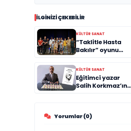
İLGINIZI ÇEKEBILIR
KÜLTÜR SANAT
“Taklitle Hasta
Bakılır” oyunu
engelleri sanatla
aştı
KÜLTÜR SANAT
Eğitimci yazar
Salih Korkmaz’ın
EĞİTİM kitabı hala
büyük ilgi görme
devam ediyor
Yorumlar (0)