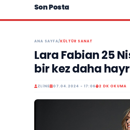
Son Posta
ANA SAYFA
/
KÜLTÜR SANAT
Lara Fabian 25 N
bir kez daha hay
ZLINE
07.04.2024 - 17:06
2 DK OKUMA