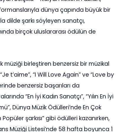
erformanslarıyla dünya çapında büyük bir
la dilde şarkı söyleyen sanatçı,
ında birçok uluslararası ödülün de
ik müziği birleştiren benzersiz bir müzikal
 “Je t’aime”, “I Will Love Again” ve “Love by
lerinde benzersiz başarıları da
larında “En İyi Kadın Sanatçı”, “Yılın En İyi
bümü”, Dünya Müzik Ödülleri’nde En Çok
 Popüler şarkısı” gibi ödülleri kazanırken,
 Dans Müziği Listesi’nde 58 hafta boyunca 1