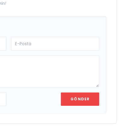
in!
GÖNDER