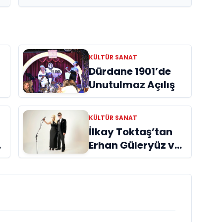
KÜLTÜR SANAT
Dürdane 1901’de
Unutulmaz Açılış
KÜLTÜR SANAT
İlkay Toktaş’tan
Erhan Güleryüz ve
Hüsnü Şenlendirici
işbirliğiyle
ye
duygusal bir aşk
manifestosu:
“Deliler Gibi”