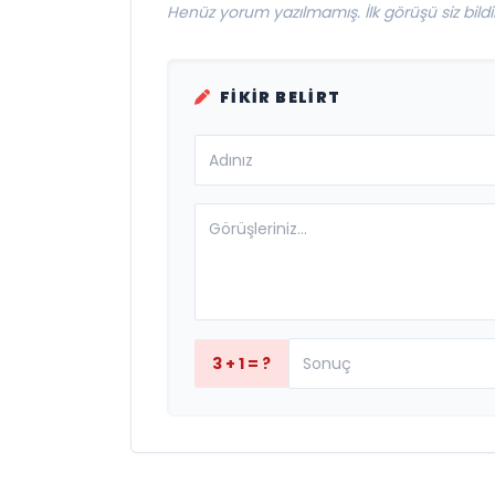
Henüz yorum yazılmamış. İlk görüşü siz bildir
FIKIR BELIRT
3 + 1 = ?