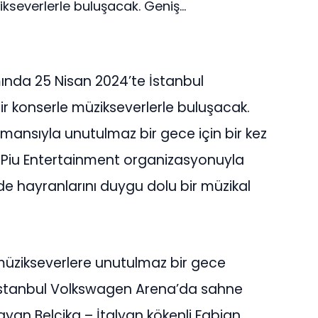
severlerle buluşacak. Geniş...
ında 25 Nisan 2024’te İstanbul
 konserle müzikseverlerle buluşacak.
ormansıyla unutulmaz bir gece için bir kez
, Piu Entertainment organizasyonuyla
e hayranlarını duygu dolu bir müzikal
müzikseverlere unutulmaz bir gece
İstanbul Volkswagen Arena’da sahne
yan Belçika – İtalyan kökenli Fabian,