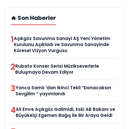
🔥 Son Haberler
1
Açıkgöz Savunma Sanayi AŞ Yeni Yönetim
Kurulunu Açıkladı ve Savunma Sanayinde
Küresel Vizyon Vurgusu
2
Rubato Konser Serisi Müzikseverlerle
Buluşmaya Devam Ediyor
3
Yonca Samlı ‘dan İkinci Tekli “Donacaksın
Sevgilim “ yayımlandı
4
Ali Emre Açıkgöz Galimidi, Eski AB Bakanı ve
Büyükelçi Egemen Bağış ile Bir Araya Geldi