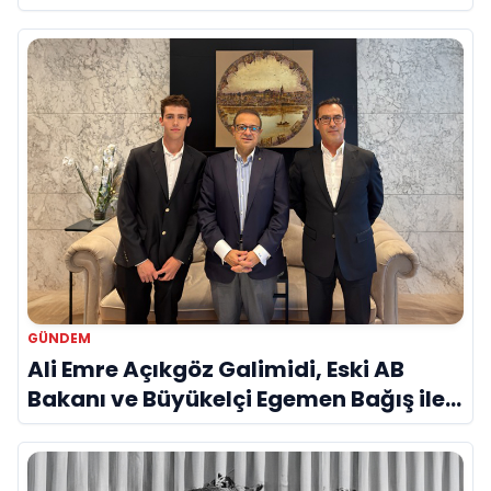
Savunma Sanayinde Küresel Vizyon
Vurgusu
GÜNDEM
Ali Emre Açıkgöz Galimidi, Eski AB
Bakanı ve Büyükelçi Egemen Bağış ile
Bir Araya Geldi