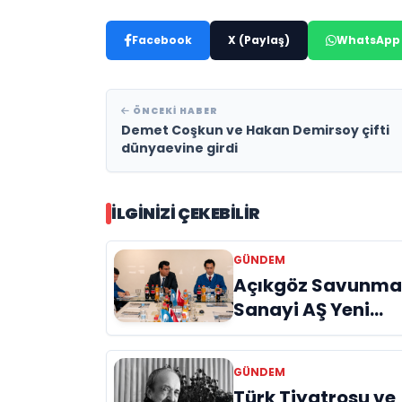
Facebook
X (Paylaş)
WhatsApp
ÖNCEKI HABER
Demet Coşkun ve Hakan Demirsoy çifti
dünyaevine girdi
İLGINIZI ÇEKEBILIR
GÜNDEM
Açıkgöz Savunm
Sanayi AŞ Yeni
Yönetim Kurulunu
Açıkladı ve
GÜNDEM
Savunma
Türk Tiyatrosu ve