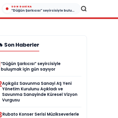
SON DAKIKA
“Düğün Şarkıcısı” seyircisiyle buluşmak için gün sayıyor
🔥 Son Haberler
1
“Düğün Şarkıcısı” seyircisiyle
buluşmak için gün sayıyor
2
Açıkgöz Savunma Sanayi AŞ Yeni
Yönetim Kurulunu Açıkladı ve
Savunma Sanayinde Küresel Vizyon
Vurgusu
3
Rubato Konser Serisi Müzikseverlerle