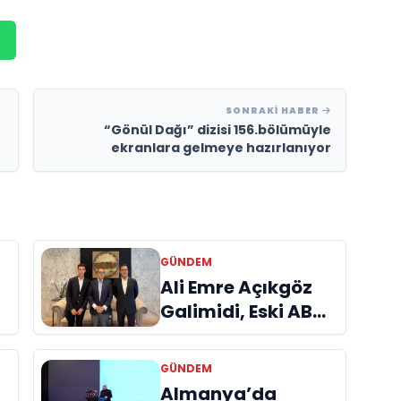
SONRAKI HABER
“Gönül Dağı” dizisi 156.bölümüyle
ekranlara gelmeye hazırlanıyor
GÜNDEM
a
Ali Emre Açıkgöz
Galimidi, Eski AB
Bakanı ve
Büyükelçi Egemen
GÜNDEM
Bağış ile Bir Araya
Almanya’da