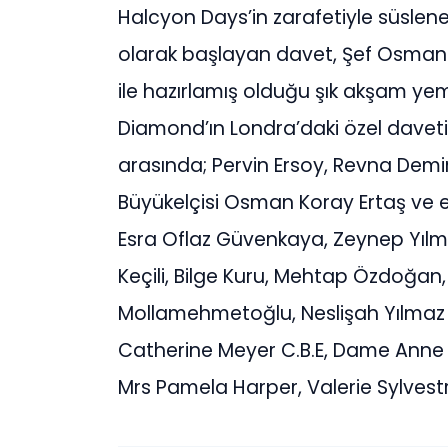
Halcyon Days’in zarafetiyle süslen
olarak başlayan davet, Şef Osman S
ile hazırlamış olduğu şık akşam yemeğ
Diamond’ın Londra’daki özel daveti
arasında; Pervin Ersoy, Revna Demir
Büyükelçisi Osman Koray Ertaş ve eşi
Esra Oflaz Güvenkaya, Zeynep Yılma
Keçili, Bilge Kuru, Mehtap Özdoğan, 
Mollamehmetoğlu, Neslişah Yılmaz H
Catherine Meyer C.B.E, Dame Anne H
Mrs Pamela Harper, Valerie Sylvestr