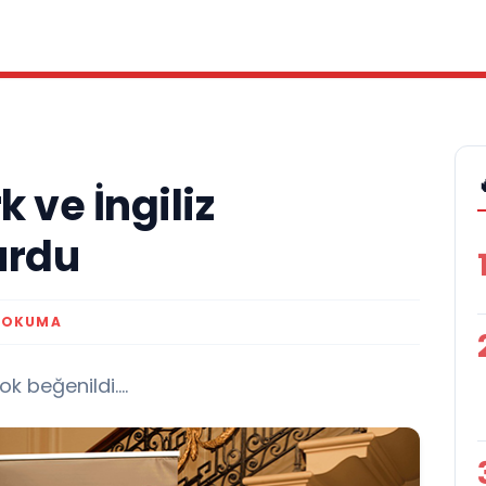
 ve İngiliz
urdu
 OKUMA
 beğenildi....