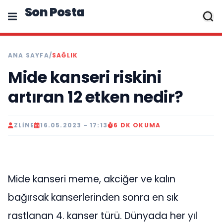
Son Posta
ANA SAYFA
/
SAĞLIK
Mide kanseri riskini
artıran 12 etken nedir?
ZLINE
16.05.2023 - 17:13
6 DK OKUMA
Mide kanseri meme, akciğer ve kalın
bağırsak kanserlerinden sonra en sık
rastlanan 4. kanser türü. Dünyada her yıl