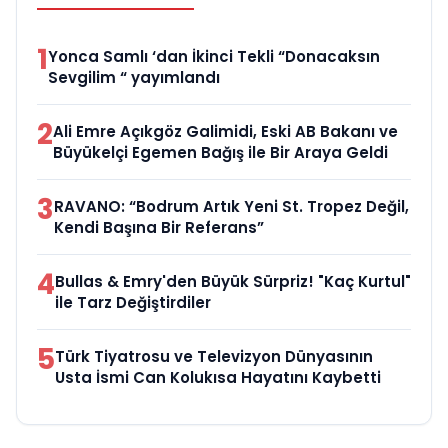
1
Yonca Samlı ‘dan İkinci Tekli “Donacaksın
Sevgilim “ yayımlandı
2
Ali Emre Açıkgöz Galimidi, Eski AB Bakanı ve
Büyükelçi Egemen Bağış ile Bir Araya Geldi
3
RAVANO: “Bodrum Artık Yeni St. Tropez Değil,
Kendi Başına Bir Referans”
4
Bullas & Emry'den Büyük Sürpriz! "Kaç Kurtul"
ile Tarz Değiştirdiler
5
Türk Tiyatrosu ve Televizyon Dünyasının
Usta İsmi Can Kolukısa Hayatını Kaybetti