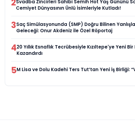
2
Svadba Zincirleri Sahibi Semih Hot Yaş Gününü S
Cemiyet Dünyasının Ünlü İsimleriyle Kutladı!
3
Saç Simülasyonunda (SMP) Doğru Bilinen Yanlışla
Geleceği: Onur Akdeniz ile Özel Röportaj
4
20 Yıllık Esnaflık Tecrübesiyle Kızıltepe'ye Yeni Bi
Kazandırdı
5
M Lisa ve Dolu Kadehi Ters Tut’tan Yeni İş Birliği: “