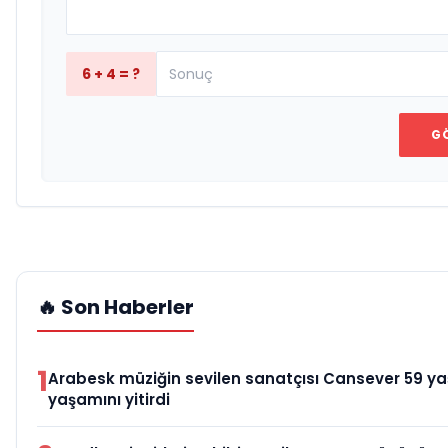
6 + 4 = ?
G
🔥 Son Haberler
1
Arabesk müziğin sevilen sanatçısı Cansever 59 y
yaşamını yitirdi