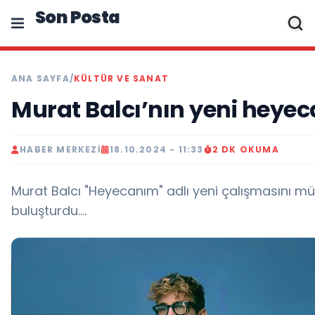
Son Posta
ANA SAYFA
/
KÜLTÜR VE SANAT
Murat Balcı’nın yeni heyec
HABER MERKEZI
18.10.2024 - 11:33
2 DK OKUMA
Murat Balcı "Heyecanım" adlı yeni çalışmasını mü
buluşturdu....