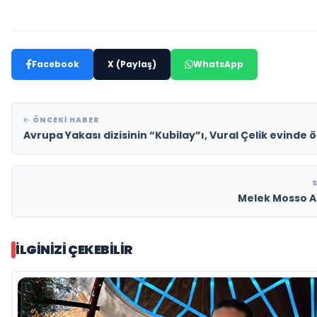
Facebook
X (Paylaş)
WhatsApp
ÖNCEKI HABER
Avrupa Yakası dizisinin “Kubilay”ı, Vural Çelik evinde 
Melek Mosso Ad
İLGINIZI ÇEKEBILIR