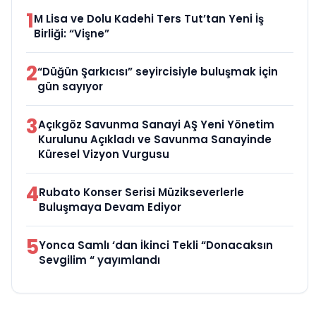
1
M Lisa ve Dolu Kadehi Ters Tut’tan Yeni İş
Birliği: “Vişne”
2
“Düğün Şarkıcısı” seyircisiyle buluşmak için
gün sayıyor
3
Açıkgöz Savunma Sanayi AŞ Yeni Yönetim
Kurulunu Açıkladı ve Savunma Sanayinde
Küresel Vizyon Vurgusu
4
Rubato Konser Serisi Müzikseverlerle
Buluşmaya Devam Ediyor
5
Yonca Samlı ‘dan İkinci Tekli “Donacaksın
Sevgilim “ yayımlandı