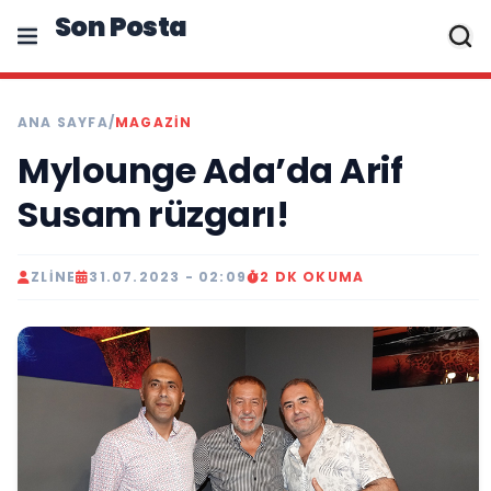
Son Posta
ANA SAYFA
/
MAGAZIN
Mylounge Ada’da Arif
Susam rüzgarı!
ZLINE
31.07.2023 - 02:09
2 DK OKUMA