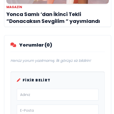
MAGAZIN
Yonca Samlı ‘dan İkinci Tekli
“Donacaksın Sevgilim “ yayımlandı
Yorumlar (0)
Henüz yorum yazılmamış. İlk görüşü siz bildirin!
FIKIR BELIRT