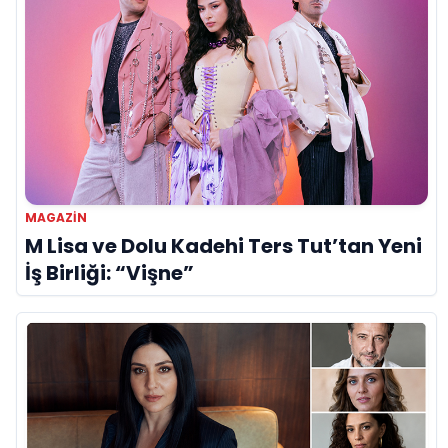
MAGAZIN
M Lisa ve Dolu Kadehi Ters Tut’tan Yeni
İş Birliği: “Vişne”