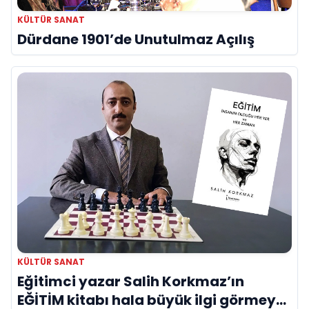
KÜLTÜR SANAT
Dürdane 1901’de Unutulmaz Açılış
KÜLTÜR SANAT
Eğitimci yazar Salih Korkmaz’ın
EĞİTİM kitabı hala büyük ilgi görmeye