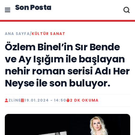
Son Posta
ANA SAYFA
/
KÜLTÜR SANAT
Özlem Binel’in Sır Bende
ve Ay Işığım ile başlayan
nehir roman serisi Adı Her
Neyse ile son buluyor.
ZLINE
19.01.2024 - 14:50
2 DK OKUMA