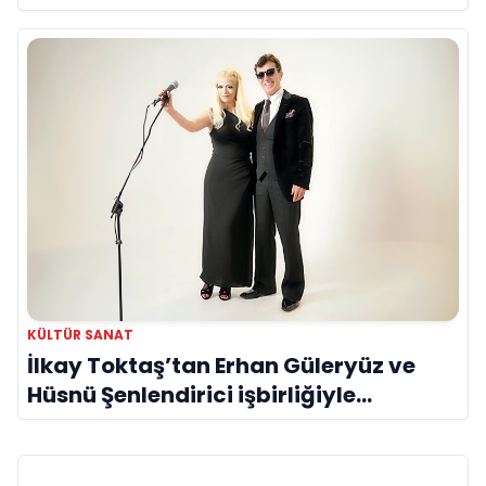
devam ediyor
KÜLTÜR SANAT
İlkay Toktaş’tan Erhan Güleryüz ve
Hüsnü Şenlendirici işbirliğiyle
duygusal bir aşk manifestosu: “Deliler
Gibi”