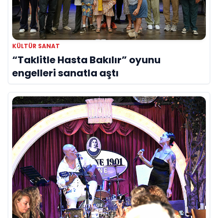
KÜLTÜR SANAT
“Taklitle Hasta Bakılır” oyunu
engelleri sanatla aştı