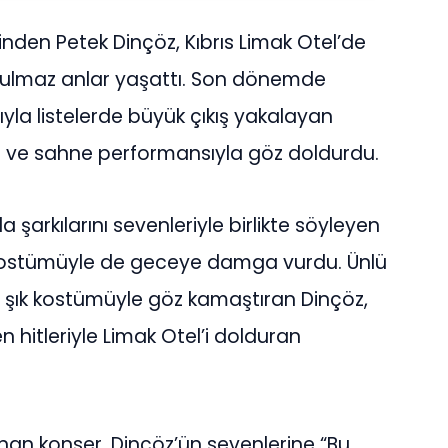
inden Petek Dinçöz, Kıbrıs Limak Otel’de
tulmaz anlar yaşattı. Son dönemde
ıyla listelerde büyük çıkış yakalayan
isi ve sahne performansıyla göz doldurdu.
a şarkılarını sevenleriyle birlikte söyleyen
 kostümüyle de geceye damga vurdu. Ünlü
 şık kostümüyle göz kamaştıran Dinçöz,
n hitleriyle Limak Otel’i dolduran
lanan konser, Dinçöz’ün sevenlerine “Bu