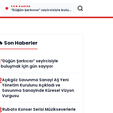
SON DAKIKA
“Düğün Şarkıcısı” seyircisiyle buluşmak için gün sayıyor
🔥 Son Haberler
1
“Düğün Şarkıcısı” seyircisiyle
buluşmak için gün sayıyor
2
Açıkgöz Savunma Sanayi AŞ Yeni
Yönetim Kurulunu Açıkladı ve
Savunma Sanayinde Küresel Vizyon
Vurgusu
3
Rubato Konser Serisi Müzikseverlerle