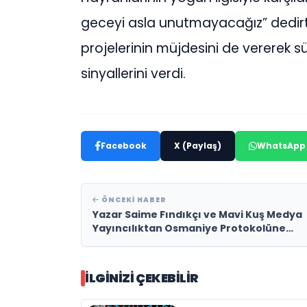
geceyi asla unutmayacağız” dedirtt
projelerinin müjdesini de vererek sür
sinyallerini verdi.
Facebook
X (Paylaş)
WhatsApp
ÖNCEKI HABER
Yazar Saime Fındıkçı ve Mavi Kuş Medya
Yayıncılıktan Osmaniye Protokolüne
Ziyaret
İLGINIZI ÇEKEBILIR