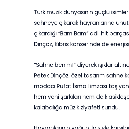
Türk müzik dünyasının güçlü isimler
sahneye çıkarak hayranlarına unu
çıkardığı “Bam Bam” adlı hit parças
Dinçöz, Kıbrıs konserinde de enerj
“Sahne benim!” diyerek ışıklar altınd
Petek Dinçöz, özel tasarım sahne
modacı Rufat İsmail imzası taşıyan
hem yeni şarkıları hem de klasikleşe
kalabalığa müzik ziyafeti sundu.
Hayranlarının yoğun ilgisiyle karşı