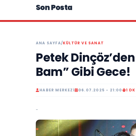
Son Posta
ANA SAYFA
/
KÜLTÜR VE SANAT
Petek Dinçöz’den
Bam” Gibi Gece!
HABER MERKEZI
06.07.2025 - 21:00
1 D
..