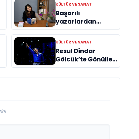
KÜLTÜR VE SANAT
Başarılı
yazarlardan
Azime Savaş’tan
başucu kitabı
KÜLTÜR VE SANAT
ı
“Emanet”
Resul Dindar
raflardaki yerini
Gölcük’te Gönülleri
aldı
Fethetti!
in!