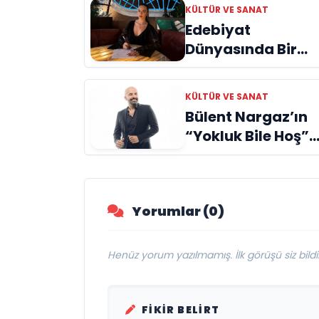
KÜLTÜR VE SANAT
Edebiyat
Dünyasında Bir
Genç Deha
Doğuyor: Dilruba
KÜLTÜR VE SANAT
Engin ve Zift Karas
Bülent Nargaz’ın
Evreni ‘AVENOİR’
“Yokluk Bile Hoş”
Adlı Teklisi Dijital
Platformlarda İlgi
Görmeye Devam
Yorumlar (0)
Ediyor
Henüz yorum yazılmamış. İlk görüşü siz bildir
FIKIR BELIRT