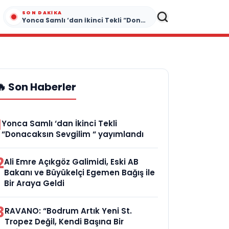
SON DAKIKA
Yonca Samlı ‘dan İkinci Tekli “Donacaksın Sevgilim “ yayımlandı
🔥 Son Haberler
1
Yonca Samlı ‘dan İkinci Tekli
“Donacaksın Sevgilim “ yayımlandı
2
Ali Emre Açıkgöz Galimidi, Eski AB
Bakanı ve Büyükelçi Egemen Bağış ile
Bir Araya Geldi
3
RAVANO: “Bodrum Artık Yeni St.
Tropez Değil, Kendi Başına Bir