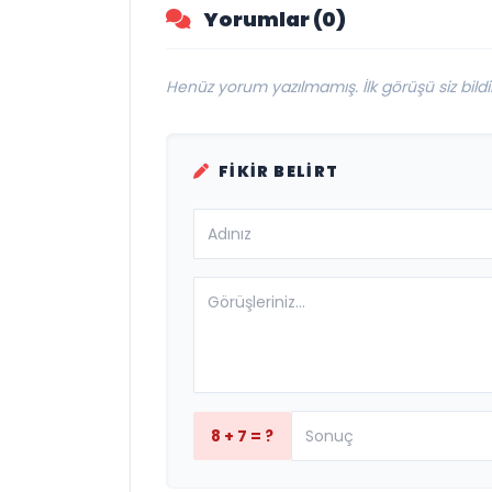
Yorumlar (0)
Henüz yorum yazılmamış. İlk görüşü siz bildir
FIKIR BELIRT
8 + 7 = ?