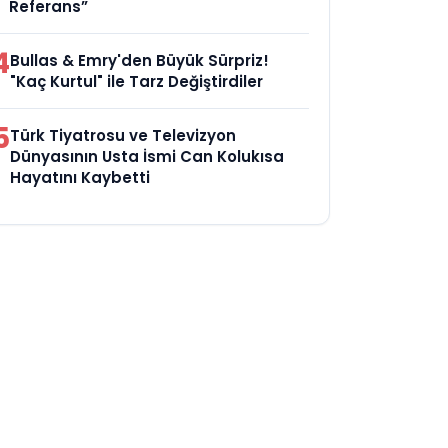
Referans”
4
Bullas & Emry'den Büyük Sürpriz!
"Kaç Kurtul" ile Tarz Değiştirdiler
5
Türk Tiyatrosu ve Televizyon
Dünyasının Usta İsmi Can Kolukısa
Hayatını Kaybetti