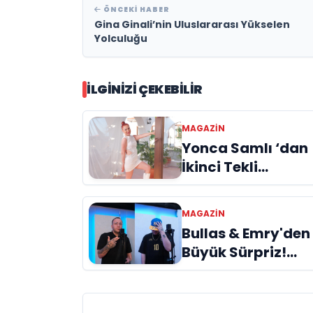
ÖNCEKI HABER
Gina Ginali’nin Uluslararası Yükselen
Yolculuğu
İLGINIZI ÇEKEBILIR
MAGAZIN
Yonca Samlı ‘dan
İkinci Tekli
“Donacaksın
Sevgilim “
MAGAZIN
yayımlandı
Bullas & Emry'den
Büyük Sürpriz!
"Kaç Kurtul" ile
Tarz Değiştirdiler