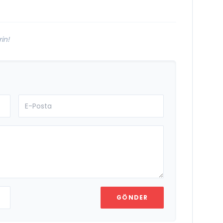
in!
GÖNDER