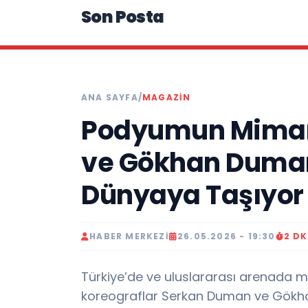
Son Posta
ANA SAYFA
/
MAGAZIN
Podyumun Mimar
ve Gökhan Duman
Dünyaya Taşıyor
HABER MERKEZI
26.05.2026 - 19:30
2 D
Türkiye’de ve uluslararası arenada 
koreograflar Serkan Duman ve Gökhan