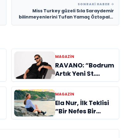
SONRAKI HABER
Miss Turkey güzeli Sıla Saraydemir
bilinmeyenlerini Tufan Yamaç Öztopal'a
anlattı....
MAGAZIN
RAVANO: “Bodrum
Artık Yeni St.
Tropez Değil, Kendi
Başına Bir
MAGAZIN
Referans”
Ela Nur, İlk Teklisi
“Bir Nefes Bir
Gölge” ile Müzik
Yolculuğuna
Başladı