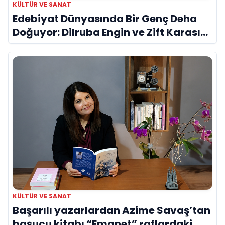
KÜLTÜR VE SANAT
Edebiyat Dünyasında Bir Genç Deha
Doğuyor: Dilruba Engin ve Zift Karası
Evreni ‘AVENOİR’
KÜLTÜR VE SANAT
Başarılı yazarlardan Azime Savaş’tan
başucu kitabı “Emanet” raflardaki