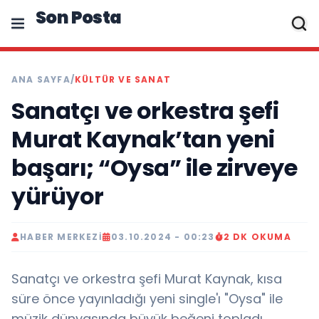
Son Posta
ANA SAYFA
/
KÜLTÜR VE SANAT
Sanatçı ve orkestra şefi
Murat Kaynak’tan yeni
başarı; “Oysa” ile zirveye
yürüyor
HABER MERKEZI
03.10.2024 - 00:23
2 DK OKUMA
Sanatçı ve orkestra şefi Murat Kaynak, kısa
süre önce yayınladığı yeni single'ı "Oysa" ile
müzik dünyasında büyük beğeni topladı.