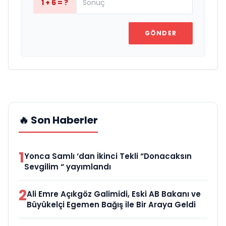
1 + 6 = ?
GÖNDER
🔥 Son Haberler
1
Yonca Samlı ‘dan İkinci Tekli “Donacaksın
Sevgilim “ yayımlandı
2
Ali Emre Açıkgöz Galimidi, Eski AB Bakanı ve
Büyükelçi Egemen Bağış ile Bir Araya Geldi