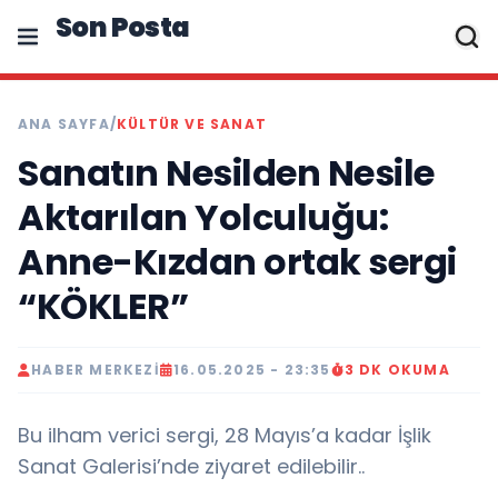
Son Posta
ANA SAYFA
/
KÜLTÜR VE SANAT
Sanatın Nesilden Nesile
Aktarılan Yolculuğu:
Anne-Kızdan ortak sergi
“KÖKLER”
HABER MERKEZI
16.05.2025 - 23:35
3 DK OKUMA
Bu ilham verici sergi, 28 Mayıs’a kadar İşlik
Sanat Galerisi’nde ziyaret edilebilir..