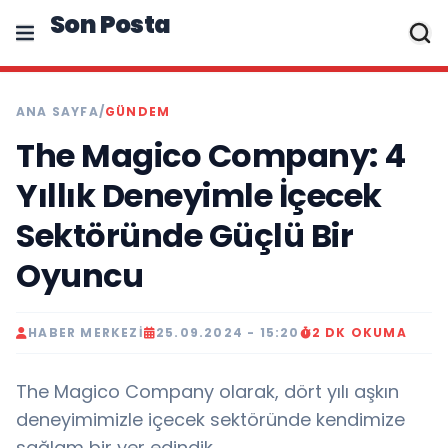
Son Posta
ANA SAYFA
/
GÜNDEM
The Magico Company: 4
Yıllık Deneyimle İçecek
Sektöründe Güçlü Bir
Oyuncu
HABER MERKEZI
25.09.2024 - 15:20
2 DK OKUMA
The Magico Company olarak, dört yılı aşkın
deneyimimizle içecek sektöründe kendimize
sağlam bir yer edindik.