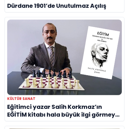
Dürdane 1901’de Unutulmaz Açılış
KÜLTÜR SANAT
Eğitimci yazar Salih Korkmaz’ın
EĞİTİM kitabı hala büyük ilgi görmeye
devam ediyor