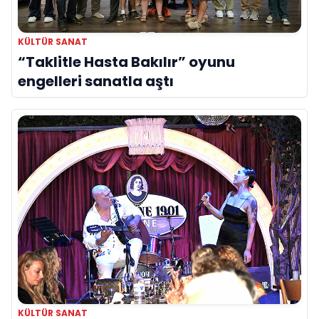
KÜLTÜR SANAT
“Taklitle Hasta Bakılır” oyunu
engelleri sanatla aştı
KÜLTÜR SANAT