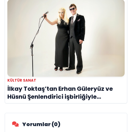
KÜLTÜR SANAT
İlkay Toktaş’tan Erhan Güleryüz ve
Hüsnü Şenlendirici işbirliğiyle
duygusal bir aşk manifestosu: “Deliler
Gibi”
Yorumlar (0)