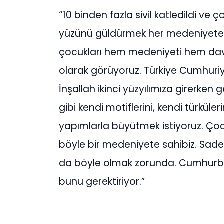
“10 binden fazla sivil katledildi ve
yüzünü güldürmek her medeniyete n
çocukları hem medeniyeti hem dava
olarak görüyoruz. Türkiye Cumhuriyet
İnşallah ikinci yüzyılımıza girerken 
gibi kendi motiflerini, kendi türküle
yapımlarla büyütmek istiyoruz. Çoc
böyle bir medeniyete sahibiz. Sad
da böyle olmak zorunda. Cumhurba
bunu gerektiriyor.”