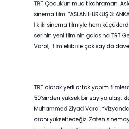
TRT Çocuk’un mucit kahramanı Asl
sinema filmi “ASLAN HÜRKUŞ 3: ANKA 
İlk iki sinema filmiyle hem küçükl
serinin yeni filminin galasına TR
Varol, film ekibi ile çok sayıda davetl
TRT olarak yerli ortak yapım filmle
50’sinden yüksek bir sayıya ulaştık
Muhammed Ziyad Varol, “Vizyonda 
oranı yükselteceğiz. Zaten sinem