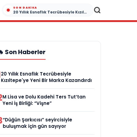
SON DAKIKA
20 Yıllık Esnaflık Tecrübesiyle Kızıltepe'ye Yeni Bir Marka Kazandırdı
🔥 Son Haberler
1
20 Yıllık Esnaflık Tecrübesiyle
Kızıltepe'ye Yeni Bir Marka Kazandırdı
2
M Lisa ve Dolu Kadehi Ters Tut’tan
Yeni İş Birliği: “Vişne”
3
“Düğün Şarkıcısı” seyircisiyle
buluşmak için gün sayıyor