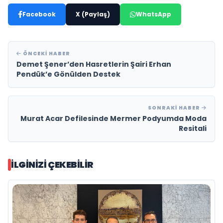
Facebook
X (Paylaş)
WhatsApp
ÖNCEKI HABER
Demet Şener’den Hasretlerin Şairi Erhan
Pendük’e Gönülden Destek
SONRAKI HABER
Murat Acar Defilesinde Mermer Podyumda Moda
Resitali
İLGINIZI ÇEKEBILIR