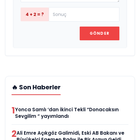
4 + 2 = ?
GÖNDER
🔥 Son Haberler
1
Yonca Samlı ‘dan İkinci Tekli “Donacaksın
Sevgilim “ yayımlandı
2
Ali Emre Açıkgöz Galimidi, Eski AB Bakanı ve
Büyükelçi Egemen Bağış ile Bir Araya Geldi