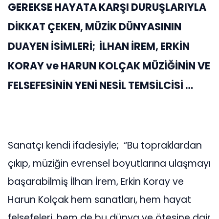
GEREKSE HAYATA KARŞI DURUŞLARIYLA
DİKKAT ÇEKEN, MÜZİK DÜNYASININ
DUAYEN İSİMLERİ; İLHAN İREM, ERKİN
KORAY ve HARUN KOLÇAK MÜZİĞİNİN VE
FELSEFESİNİN YENİ NESİL TEMSİLCİSİ …
Sanatçı kendi ifadesiyle; “Bu topraklardan
çıkıp, müziğin evrensel boyutlarına ulaşmayı
başarabilmiş İlhan İrem, Erkin Koray ve
Harun Kolçak hem sanatları, hem hayat
felsefeleri, hem de bu dünya ve ötesine dair