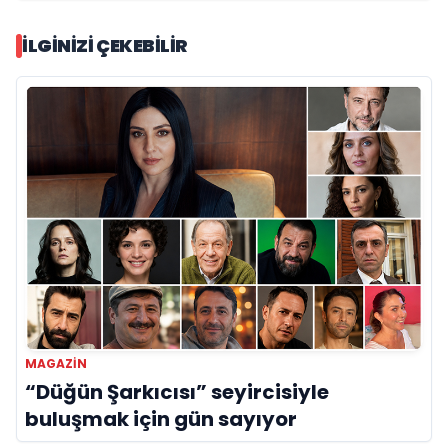
İLGINIZI ÇEKEBILIR
MAGAZIN
“Düğün Şarkıcısı” seyircisiyle
buluşmak için gün sayıyor