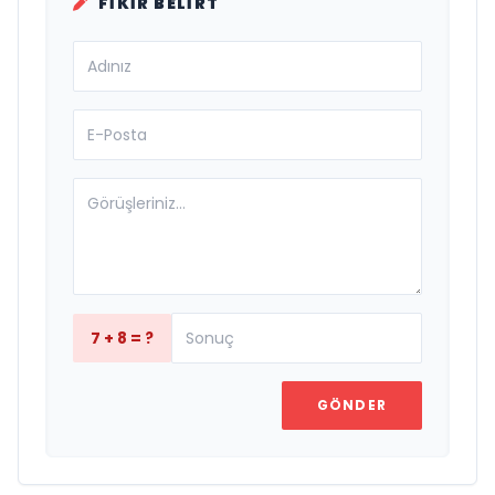
FIKIR BELIRT
7 + 8 = ?
GÖNDER