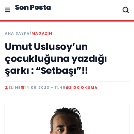
Son Posta
ANA SAYFA
/
MAGAZIN
Umut Uslusoy’un
çocukluğuna yazdığı
şarkı : “Setbaşı”!!
ZLINE
14.08.2023 - 11:49
2 DK OKUMA