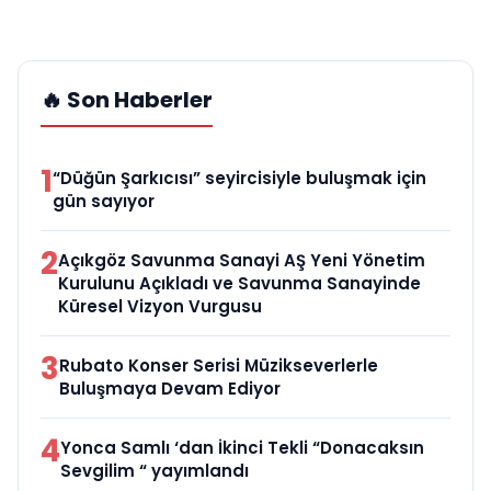
🔥 Son Haberler
1
“Düğün Şarkıcısı” seyircisiyle buluşmak için
gün sayıyor
2
Açıkgöz Savunma Sanayi AŞ Yeni Yönetim
Kurulunu Açıkladı ve Savunma Sanayinde
Küresel Vizyon Vurgusu
3
Rubato Konser Serisi Müzikseverlerle
Buluşmaya Devam Ediyor
4
Yonca Samlı ‘dan İkinci Tekli “Donacaksın
Sevgilim “ yayımlandı