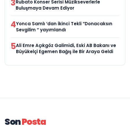
3
Rubato Konser Serisi Müzikseverlerle
Buluşmaya Devam Ediyor
4
Yonca Samlı ‘dan İkinci Tekli “Donacaksın
Sevgilim “ yayımlandı
5
Ali Emre Açıkgöz Galimidi, Eski AB Bakanı ve
Büyükelçi Egemen Bağış ile Bir Araya Geldi
Son
Posta