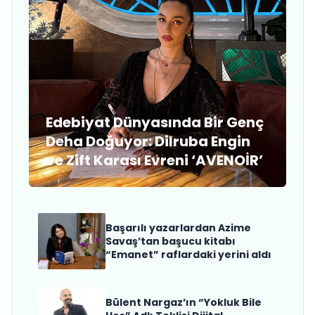
Edebiyat Dünyasında Bir Genç
Deha Doğuyor: Dilruba Engin
ve Zift Karası Evreni ‘AVENOİR’
Başarılı yazarlardan Azime
Savaş’tan başucu kitabı
“Emanet” raflardaki yerini aldı
Bülent Nargaz’ın “Yokluk Bile