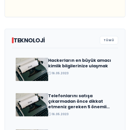
Fiyatları!
TEKNOLOJI
TÜMÜ
Hackerların en büyük amacı
En yaygın bulut teknolojileri
kimlik bilgilerinize ulaşmak
16.05.2023
Telefonlarını satışa
çıkarmadan önce dikkat
etmeniz gereken 5 önemli
detay!
16.05.2023