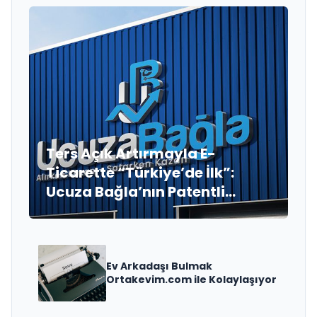
Ters Açık Artırmayla E-
Ticarette “Türkiye’de İlk”:
Ucuza Bağla’nın Patentli
Modeli
Ev Arkadaşı Bulmak
Ortakevim.com ile Kolaylaşıyor