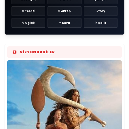
♎ Terazi
♏ Akrep
♐ Yay
♑ Oğlak
♒ Kova
♓ Balık
VIZYONDAKILER