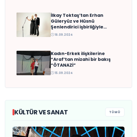
İlkay Toktaş’tan Erhan
Güleryüz ve Hüsnü
Şenlendirici işbirliğiyle
duygusal bir aşk
16.09.2024
manifestosu: “Deliler Gibi”
Kadın-Erkek ilişkilerine
“Araf’tan mizahi bir bakış
“ÖTANAZİ”
15.09.2024
KÜLTÜR VE SANAT
TÜMÜ