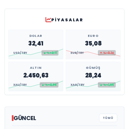
PIYASALAR
DOLAR
EURO
32,41
35,08
USD/TRY
▲ %+0,11
EUR/TRY
▼ %-0,14
ALTIN
GÜMÜŞ
2.450,63
28,24
XAU/TRY
▲ %+0,96
XAG/TRY
▲ %+1,65
GÜNCEL
TÜMÜ