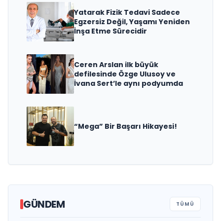
Yatarak Fizik Tedavi Sadece
Egzersiz Değil, Yaşamı Yeniden
İnşa Etme Sürecidir
Ceren Arslan ilk büyük
defilesinde Özge Ulusoy ve
İvana Sert’le aynı podyumda
“Mega” Bir Başarı Hikayesi!
Ali Emre Açıkgöz Galimidi, Eski AB
GÜNDEM
TÜMÜ
Bakanı ve Büyükelçi Egemen Bağış
Türk Tiyatrosu ve Televizyon Dünyasının