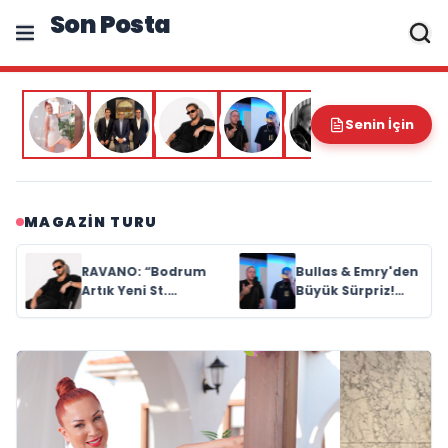
Son Posta
Senin İçin
MAGAZIN TURU
Bullas & Emry'den
Ela Nur, İlk Teklisi
Büyük Sürpriz!
“Bir Nefes Bir
"Kaç Kurtul" ile
Gölge” ile Müzik
Tarz Değiştirdiler
Yolculuğuna
Başladı