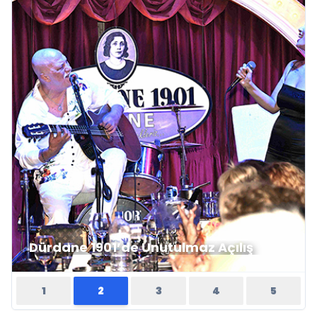
Dürdane 1901’de Unutulmaz Açılış
1
2
3
4
5