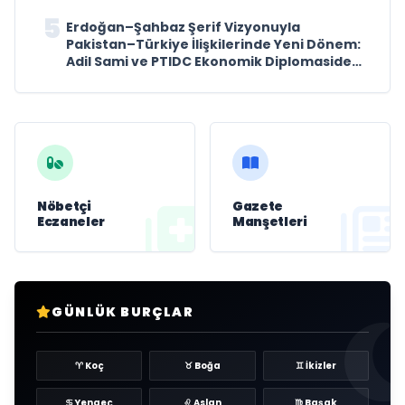
5
Erdoğan–Şahbaz Şerif Vizyonuyla
Pakistan–Türkiye İlişkilerinde Yeni Dönem:
Adil Sami ve PTIDC Ekonomik Diplomaside
Öne Çıkıyor
Nöbetçi
Gazete
Eczaneler
Manşetleri
GÜNLÜK BURÇLAR
♈ Koç
♉ Boğa
♊ İkizler
♋ Yengeç
♌ Aslan
♍ Başak