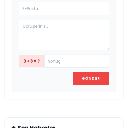
3 + 8 = ?
GÖNDER
🔥 Son Haberler