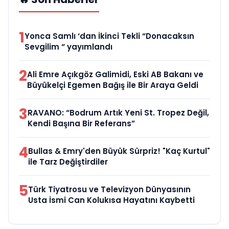
1
Yonca Samlı ‘dan İkinci Tekli “Donacaksın
Sevgilim “ yayımlandı
2
Ali Emre Açıkgöz Galimidi, Eski AB Bakanı ve
Büyükelçi Egemen Bağış ile Bir Araya Geldi
3
RAVANO: “Bodrum Artık Yeni St. Tropez Değil,
Kendi Başına Bir Referans”
4
Bullas & Emry'den Büyük Sürpriz! "Kaç Kurtul"
ile Tarz Değiştirdiler
5
Türk Tiyatrosu ve Televizyon Dünyasının
Usta İsmi Can Kolukısa Hayatını Kaybetti