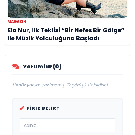
MAGAZIN
Ela Nur, İlk Teklisi “Bir Nefes Bir Gölge”
ile Müzik Yolculuğuna Başladı
Yorumlar (0)
Henüz yorum yazılmamış. İlk görüşü siz bildirin!
FIKIR BELIRT