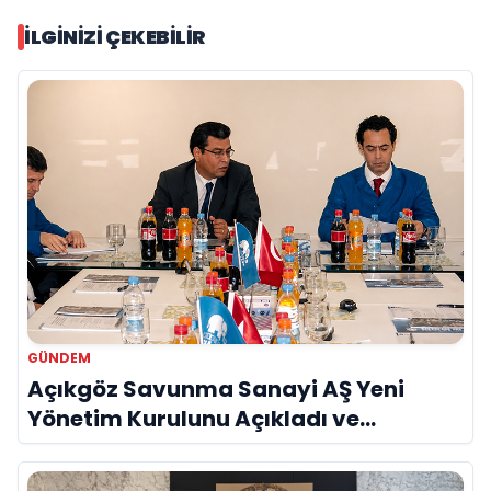
İLGINIZI ÇEKEBILIR
GÜNDEM
Açıkgöz Savunma Sanayi AŞ Yeni
Yönetim Kurulunu Açıkladı ve
Savunma Sanayinde Küresel Vizyon
Vurgusu