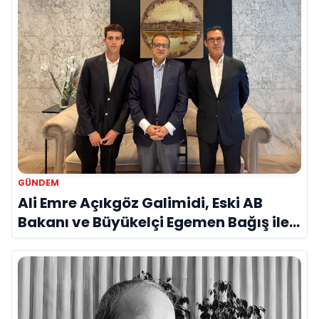
GÜNDEM
Ali Emre Açıkgöz Galimidi, Eski AB
Bakanı ve Büyükelçi Egemen Bağış ile
Bir Araya Geldi