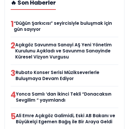
🔥 Son Haberler
1
“Düğün Şarkıcısı” seyircisiyle buluşmak için
gün sayıyor
2
Açıkgöz Savunma Sanayi AŞ Yeni Yönetim
Kurulunu Açıkladı ve Savunma Sanayinde
Küresel Vizyon Vurgusu
3
Rubato Konser Serisi Müzikseverlerle
Buluşmaya Devam Ediyor
4
Yonca Samlı ‘dan İkinci Tekli “Donacaksın
Sevgilim “ yayımlandı
5
Ali Emre Açıkgöz Galimidi, Eski AB Bakanı ve
Büyükelçi Egemen Bağış ile Bir Araya Geldi