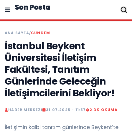
Son Posta
ANA SAYFA
/
GÜNDEM
İstanbul Beykent
Üniversitesi İletişim
Fakültesi, Tanıtım
Günlerinde Geleceğin
İletişimcilerini Bekliyor!
HABER MERKEZI
31.07.2025 - 11:57
2 DK OKUMA
İletişimin kalbi tanıtım günlerinde Beykent’te