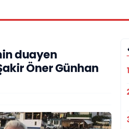
nin duayen
Şakir Öner Günhan