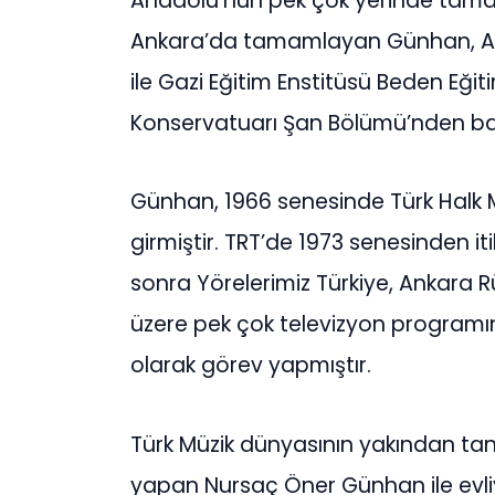
Anadolu’nun pek çok yerinde tamam
Ankara’da tamamlayan Günhan, Anka
ile Gazi Eğitim Enstitüsü Beden Eğiti
Konservatuarı Şan Bölümü’nden baş
Günhan, 1966 senesinde Türk Halk M
girmiştir. TRT’de 1973 senesinden i
sonra Yörelerimiz Türkiye, Ankara R
üzere pek çok televizyon program
olarak görev yapmıştır.
Türk Müzik dünyasının yakından tan
yapan Nursaç Öner Günhan ile evli