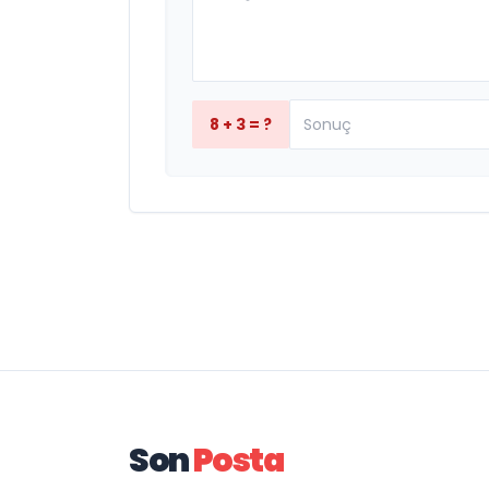
8 + 3 = ?
Son
Posta