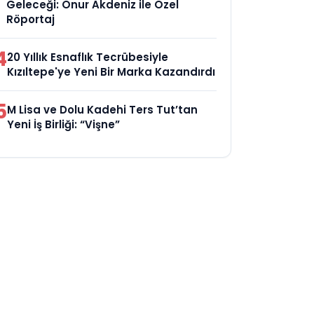
Geleceği: Onur Akdeniz ile Özel
Röportaj
4
20 Yıllık Esnaflık Tecrübesiyle
Kızıltepe'ye Yeni Bir Marka Kazandırdı
5
M Lisa ve Dolu Kadehi Ters Tut’tan
Yeni İş Birliği: “Vişne”