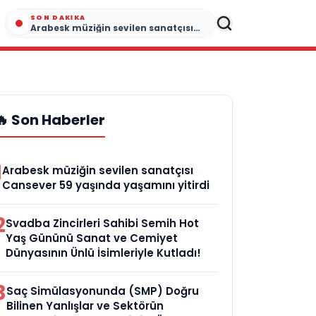
SON DAKIKA
Arabesk müziğin sevilen sanatçısı Cansever 59 yaşında yaşamını yitirdi
🔥 Son Haberler
1
Arabesk müziğin sevilen sanatçısı
Cansever 59 yaşında yaşamını yitirdi
2
Svadba Zincirleri Sahibi Semih Hot
Yaş Gününü Sanat ve Cemiyet
Dünyasının Ünlü İsimleriyle Kutladı!
3
Saç Simülasyonunda (SMP) Doğru
Bilinen Yanlışlar ve Sektörün