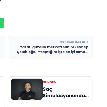
SONRAKI HABER
k
Yazar, güzellik merkezi sahibi Zeynep
Çelebioğlu, “Yaptığım işte en iyi olmayı
hedefliyorum”
GÜNDEM
Saç
Simülasyonunda
(SMP) Doğru