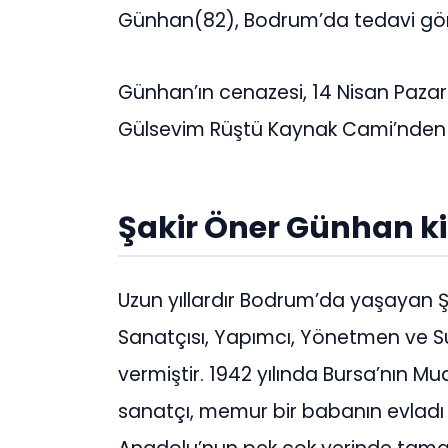
Günhan(82), Bodrum’da tedavi gö
Günhan’ın cenazesi, 14 Nisan Paza
Gülsevim Rüştü Kaynak Cami’nden 
Şakir Öner Günhan k
Uzun yıllardır Bodrum’da yaşayan Ş
Sanatçısı, Yapımcı, Yönetmen ve S
vermiştir. 1942 yılında Bursa’nın 
sanatçı, memur bir babanın evladı o