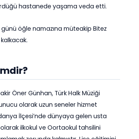
rdüğü hastanede yaşama veda etti.
r günü öğle namazına müteakip Bitez
kalkacak.
imdir?
akir Öner Günhan, Türk Halk Müziği
unucu olarak uzun seneler hizmet
Mudanya İlçesi’nde dünyaya gelen usta
larak ilkokul ve Oortaokul tahsilini