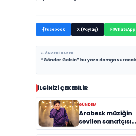
Facebook
X (Paylaş)
WhatsApp
ÖNCEKI HABER
“Gönder Gelsin” bu yaza damga vuraca
İLGINIZI ÇEKEBILIR
GÜNDEM
Arabesk müziğin
sevilen sanatçısı
Cansever 59