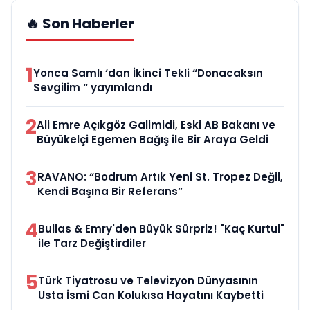
🔥 Son Haberler
1
Yonca Samlı ‘dan İkinci Tekli “Donacaksın
Sevgilim “ yayımlandı
2
Ali Emre Açıkgöz Galimidi, Eski AB Bakanı ve
Büyükelçi Egemen Bağış ile Bir Araya Geldi
3
RAVANO: “Bodrum Artık Yeni St. Tropez Değil,
Kendi Başına Bir Referans”
4
Bullas & Emry'den Büyük Sürpriz! "Kaç Kurtul"
ile Tarz Değiştirdiler
5
Türk Tiyatrosu ve Televizyon Dünyasının
Usta İsmi Can Kolukısa Hayatını Kaybetti